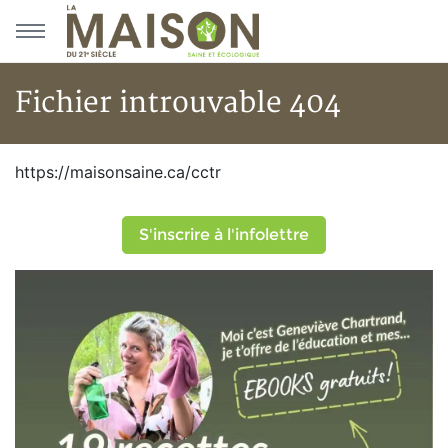
Aller au menu principal
Aller au contenu principal
Fichier introuvable 404
Fichier introuvable 404
https://maisonsaine.ca/cctr
S'inscrire à l'infolettre