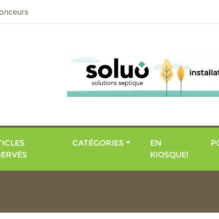
nier
onceurs
ICLES
CATÉGORIES
EN
P
SERVÉS
KIOSQUE!