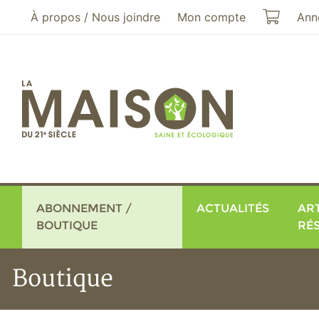
Aller au menu principal
Aller au contenu principal
Mon pa
À propos / Nous joindre
Mon compte
Ann
ABONNEMENT /
ACTUALITÉS
ART
BOUTIQUE
RÉ
Boutique