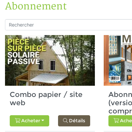
Abonnement
Accueil
Boutique
Rechercher
Combo papier / site
Abonn
web
(versi
compr
Acheter
Détails
Ache