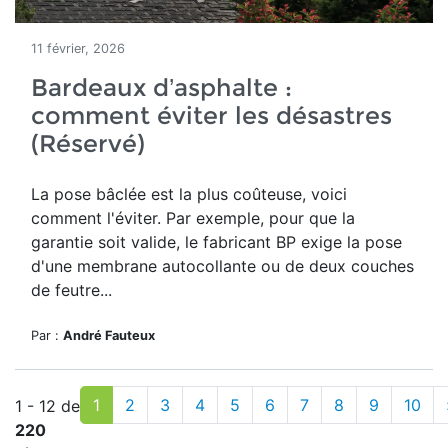
11 février, 2026
Bardeaux d’asphalte :
comment éviter les désastres
(Réservé)
La pose bâclée est la plus coûteuse, voici
comment l'éviter. Par exemple, pour que la
garantie soit valide, le fabricant BP exige la pose
d'une membrane autocollante ou de deux couches
de feutre...
Par :
André Fauteux
1
2
3
4
5
6
7
8
9
10
1 - 12 de
220