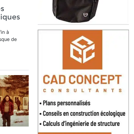
es
riques
in à
isque de