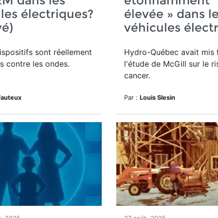
EM dans les
étonnamment
les électriques?
élevée » dans l
vé)
véhicules élect
ispositifs sont réellement
Hydro-Québec avait mis f
s contre les ondes.
l'étude de McGill sur le r
cancer.
Fauteux
Par :
Louis Slesin