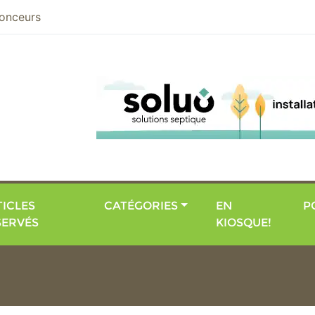
nier
onceurs
ICLES
CATÉGORIES
EN
P
SERVÉS
KIOSQUE!