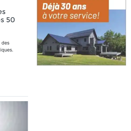
es
es 50
 des
iques.