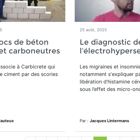
25
25 août, 2025
ocs de béton
Le diagnostic d
 et carboneutres
l’électrohyperse
associe à Carbicrete qui
Les migraines et insomni
e ciment par des scories
notamment s'expliquer p
libération d’histamine cér
sous l’effet des micro-on
Fauteux
Par :
Jacques Lintermans