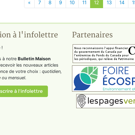
«
7
8
9
10
11
12
13
14
1
ion à l'infolettre
Partenaires
 !
s à notre
Bulletin Maison
recevoir les nouveaux articles
ence de votre choix :
quotidien,
 ou mensuel
.
scrire à l'infolettre