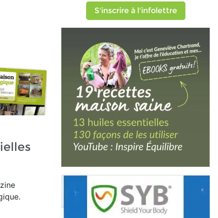
S'inscrire à l'infolettre
ielles
zine
gique.