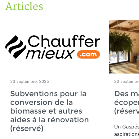
Articles
Accueil
Articles
23 septembre, 2025
23 septembr
Subventions pour la
Des ma
conversion de la
écope
biomasse et autres
(réser
aides à la rénovation
Un
Gaspés
(réservé)
aspiration