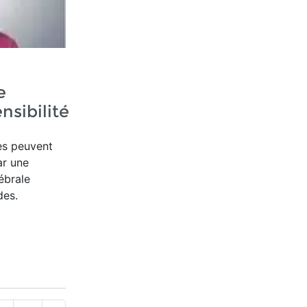
e
nsibilité
es peuvent
ar une
ébrale
des.