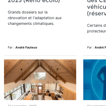
2025 (Réno écolo)
des C
véhicu
Grands dossiers sur la
(réser
rénovation et l'adaptation aux
changements climatiques.
Certains d
protecteur
Par :
André Fauteux
Par :
André 