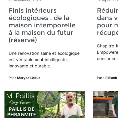
17 septembre, 2025
17 septembr
Finis intérieurs
Réduir
écologiques : de la
dans 
maison intemporelle
pour m
à la maison du futur
récup
(réservé)
Chapitre 1
Empowered
Une rénovation saine et écologique
consommat
est véritablement intelligente,
innovante et durable.
Par :
Maryse Leduc
Par :
R Blank