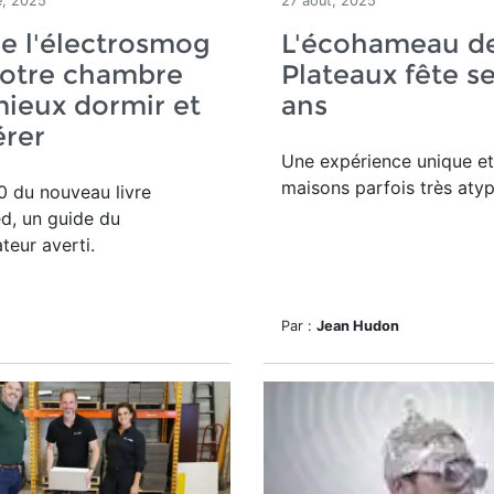
e, 2025
27 août, 2025
e l'électrosmog
L'écohameau d
votre chambre
Plateaux fête s
ieux dormir et
ans
érer
Une expérience unique et
maisons parfois très atyp
0 du nouveau livre
, un guide du
eur averti.
Par :
Jean Hudon