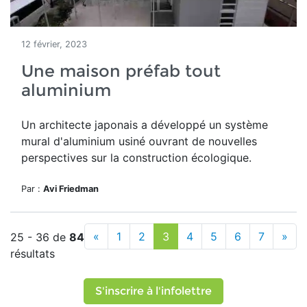
12 février, 2023
Une maison préfab tout
aluminium
Un architecte japonais a développé un système
mural d'aluminium usiné ouvrant de nouvelles
perspectives sur la construction écologique.
Par :
Avi Friedman
«
1
2
3
4
5
6
7
»
25 - 36 de
84
résultats
S'inscrire à l'infolettre