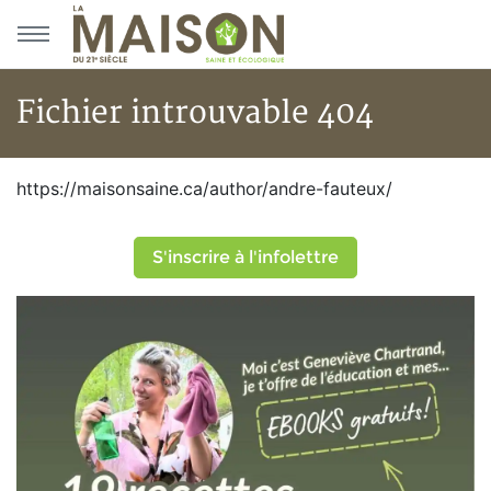
Aller au menu principal
Aller au contenu principal
Fichier introuvable 404
Fichier introuvable 404
https://maisonsaine.ca/author/andre-fauteux/
S'inscrire à l'infolettre