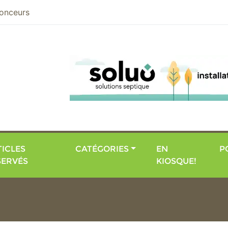
nier
onceurs
ICLES
CATÉGORIES
EN
P
SERVÉS
KIOSQUE!