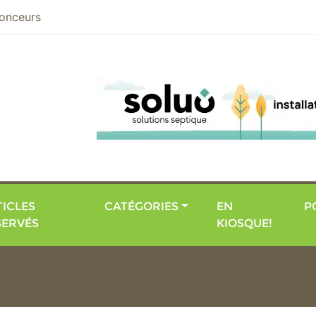
nier
onceurs
ICLES
CATÉGORIES
EN
P
SERVÉS
KIOSQUE!