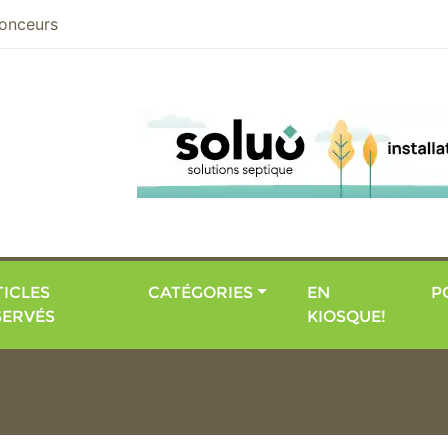
nier
onceurs
ICLES
CATÉGORIES
EN
P
SERVÉS
KIOSQUE!