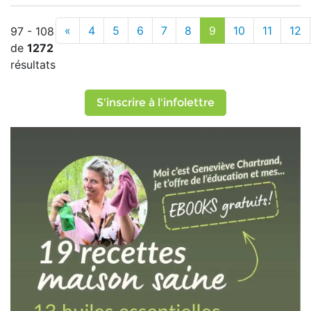
«
4
5
6
7
8
9
10
11
12
97 - 108
de
1272
résultats
S'inscrire à l'infolettre