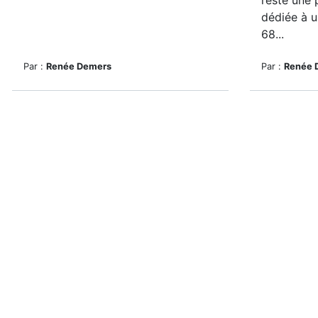
reste une 
dédiée à 
68...
Par :
Renée Demers
Par :
Renée 