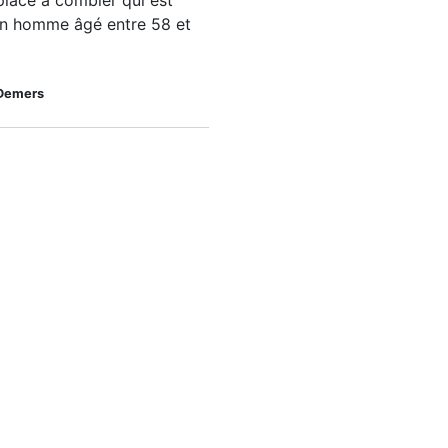
place à combler qui est
un homme âgé entre 58 et
Demers