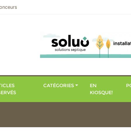
nier
onceurs
ICLES
CATÉGORIES
EN
P
SERVÉS
KIOSQUE!