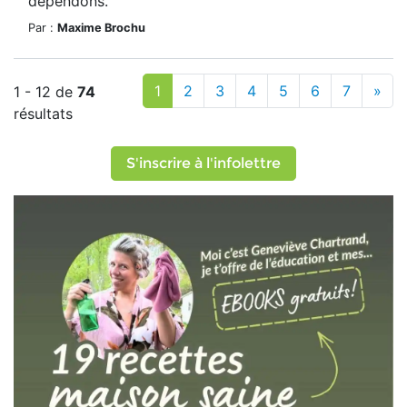
dépendons.
Par :
Maxime Brochu
1
2
3
4
5
6
7
»
1 - 12 de
74
résultats
S'inscrire à l'infolettre