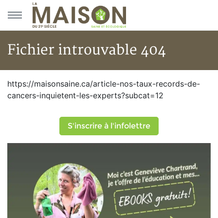
Aller au menu principal
Aller au contenu principal
Fichier introuvable 404
Fichier introuvable 404
https://maisonsaine.ca/article-nos-taux-records-de-
cancers-inquietent-les-experts?subcat=12
S'inscrire à l'infolettre