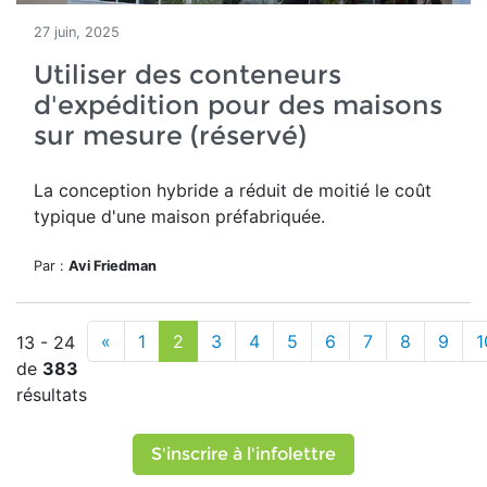
27 juin, 2025
Utiliser des conteneurs
d'expédition pour des maisons
sur mesure (réservé)
La conception hybride a réduit de moitié le
coût
typique d'une maison préfabriquée.
Par :
Avi Friedman
«
1
2
3
4
5
6
7
8
9
1
13 - 24
de
383
résultats
S'inscrire à l'infolettre