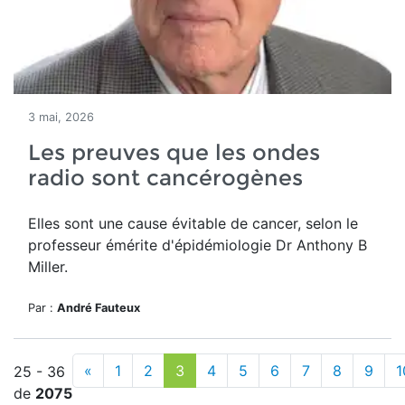
3 mai, 2026
Les preuves que les ondes
radio sont cancérogènes
Elles sont une cause évitable de cancer, selon le
professeur émérite d'épidémiologie Dr Anthony B
Miller.
Par :
André Fauteux
«
1
2
3
4
5
6
7
8
9
1
25 - 36
de
2075