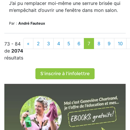
J’ai pu remplacer moi-même une serrure brisée qui
m’empêchait d’ouvrir une fenêtre dans mon salon.
Par :
André Fauteux
«
2
3
4
5
6
7
8
9
10
73 - 84
de
2074
résultats
S'inscrire à l'infolettre