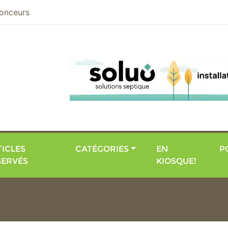
nier
onceurs
ICLES
CATÉGORIES
EN
P
SERVÉS
KIOSQUE!