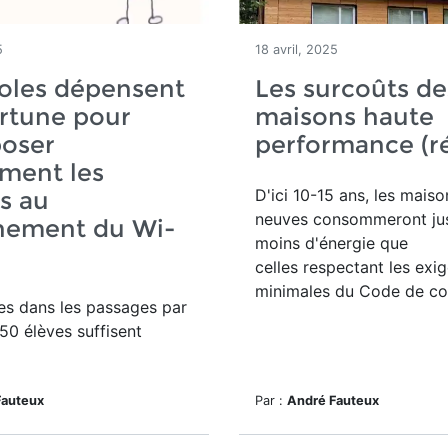
5
18 avril, 2025
oles dépensent
Les surcoûts de
rtune pour
maisons haute
poser
performance (r
ement les
D'ici 10-15 ans, les maiso
s au
neuves consommeront ju
nement du Wi-
moins d'énergie que
celles respectant les exi
minimales du Code de con
es dans les passages par
50 élèves suffisent
Fauteux
Par :
André Fauteux