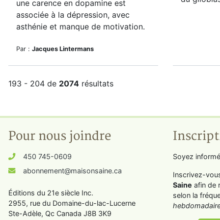
une
carence en
d
opamine est
associée à la dépression, avec
asthénie et manque de motivation.
Par :
Jacques Lintermans
193 - 204 de
2074
résultats
Pour nous joindre
Inscript
450 745-0609
Soyez informé
abonnement@maisonsaine.ca
Inscrivez-vou
Saine
afin de 
Éditions du 21e siècle Inc.
selon la fréqu
2955, rue du Domaine-du-lac-Lucerne
hebdomadaire
Ste-Adèle, Qc Canada J8B 3K9