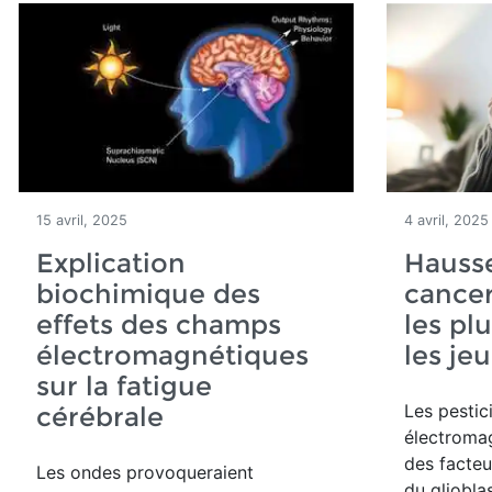
15 avril, 2025
4 avril, 2025
Explication
Hauss
biochimique des
cancer
effets des champs
les pl
électromagnétiques
les je
sur la fatigue
Les pestic
cérébrale
électroma
des facteu
Les ondes provoqueraient
du gliobla