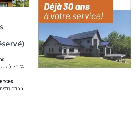
s
éservé)
ns
squ'à 70 %
gences
struction.