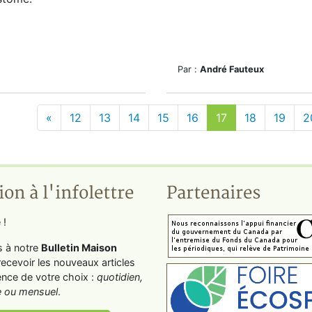
Par :
André Fauteux
«
12
13
14
15
16
17
18
19
2
ion à l'infolettre
Partenaires
 !
s à notre
Bulletin Maison
recevoir les nouveaux articles
ence de votre choix :
quotidien,
 ou mensuel
.