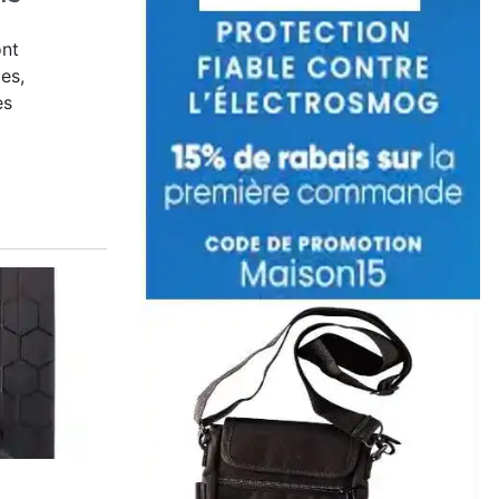
ont
es,
es