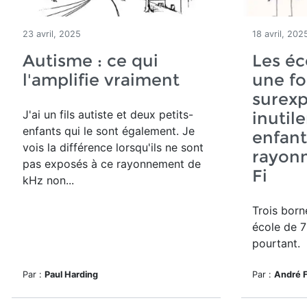
23 avril, 2025
18 avril, 202
Autisme : ce qui
Les éc
l'amplifie vraiment
une fo
surex
J'ai un fils autiste et deux petits-
inutil
enfants qui le sont également. Je
enfant
vois la différence lorsqu'ils ne sont
rayon
pas exposés à ce rayonnement de
Fi
kHz non...
Trois born
école de 7
pourtant.
Par :
Paul Harding
Par :
André 