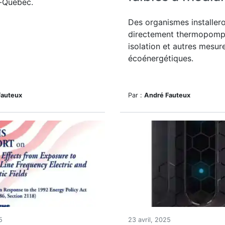
-Québec.
Des organismes installer
directement thermopomp
isolation et autres mesur
écoénergétiques.
Fauteux
Par :
André Fauteux
5
23 avril, 2025