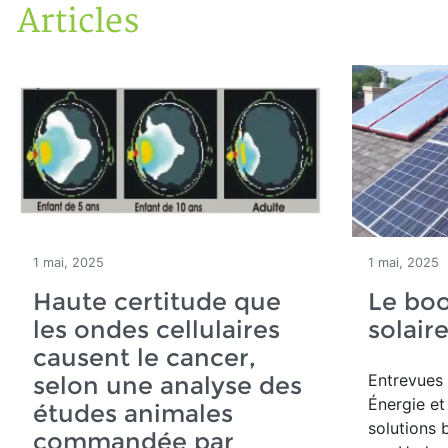
Articles
Accueil
Articles
1 mai, 2025
1 mai, 2025
Haute certitude que
Le boo
les ondes cellulaires
solair
causent le cancer,
Entrevues 
selon une analyse des
Énergie et
études animales
solutions 
commandée par