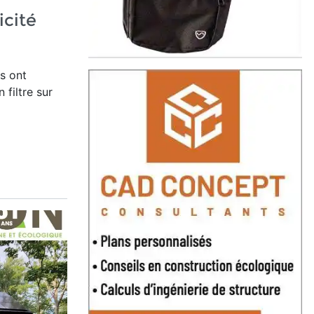
icité
s ont
 filtre sur