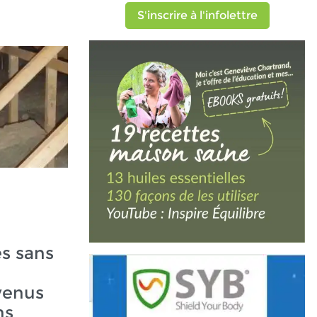
S'inscrire à l'infolettre
s sans
venus
ns