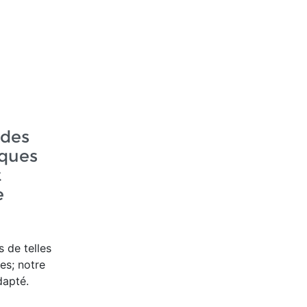
ndes
ques
t
e
s de telles
es; notre
dapté.