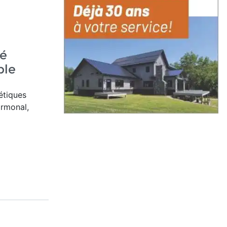
e
té
ple
étiques
ormonal,