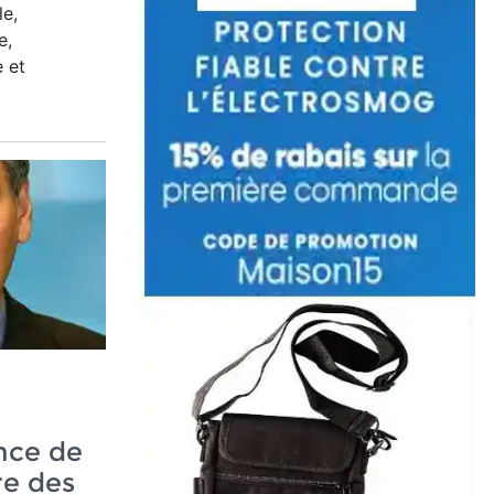
le,
e,
 et
nce de
re des