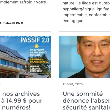
implement refroidir votre
naturel, le liège est durab
hypoallergénique, ignifug
imperméable, confortable
écologique.
A. Bales III Ph.D.
5
11 août, 2025
 nos archives
Une sommité
 à 14,99 $ pour
dénonce l'abse
e numéros!
sécurité sanitai