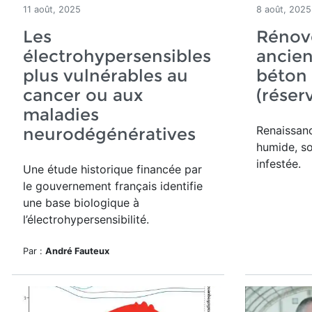
11 août, 2025
8 août, 2025
Les
Rénov
électrohypersensibles
ancie
plus vulnérables au
béton
cancer ou aux
(réser
maladies
Renaissan
neurodégénératives
humide, s
infestée.
Une étude historique financée par
le gouvernement français identifie
une base biologique à
l’électrohypersensibilité.
Par :
André Fauteux