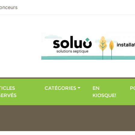
nier
onceurs
ICLES
CATÉGORIES
EN
P
SERVÉS
KIOSQUE!