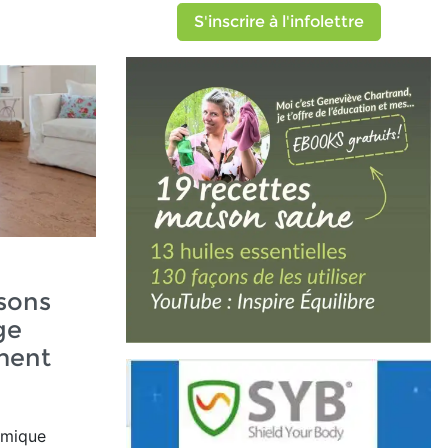
S'inscrire à l'infolettre
sons
ge
ment
rmique