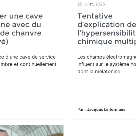
25 juillet, 2025
er une cave
Tentative
nne avec du
d’explication d
 de chanvre
l’hypersensibili
vé)
chimique multi
ce d'une
cave de service
Les champs électromagn
ombre et continuellement
influent sur le système h
dont la mélatonine.
Par :
Jacques Lintermans