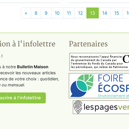
«
8
9
10
11
12
13
14
15
1
ion à l'infolettre
Partenaires
 !
s à notre
Bulletin Maison
recevoir les nouveaux articles
ence de votre choix :
quotidien,
 ou mensuel
.
scrire à l'infolettre