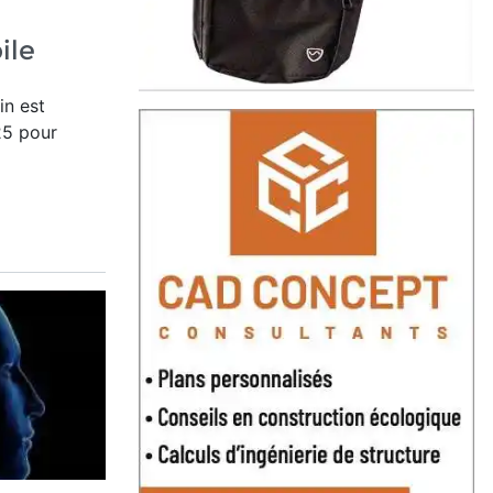
ile
Lin
est
25 pour