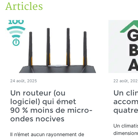
Articles
Accueil
Articles
24 août, 2025
22 août, 20
Un routeur (ou
Un cli
logiciel) qui émet
accom
90 % moins de micro-
quatre
ondes nocives
Un climati
dimensionné
Il n’émet aucun rayonnement de