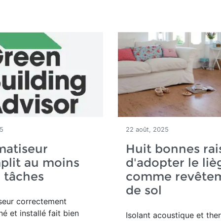
25
22 août, 2025
matiseur
Huit bonnes rai
plit au moins
d'adopter le liè
 tâches
comme revête
de sol
seur correctement
 et installé fait bien
Isolant acoustique et the