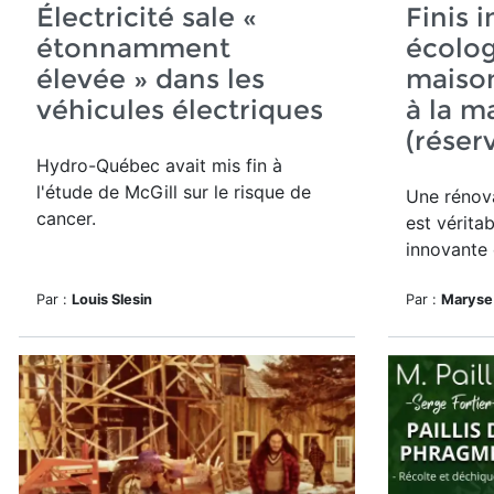
Électricité sale «
Finis i
étonnamment
écolog
élevée » dans les
maiso
véhicules électriques
à la m
(réser
Hydro-Québec avait mis fin à
l'étude de McGill sur le risque de
Une rénova
cancer.
est véritab
innovante 
Par :
Louis Slesin
Par :
Maryse