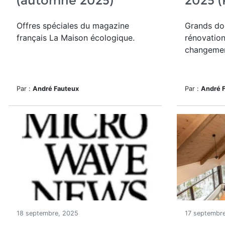
(automne 2025)
2025 (
Offres spéciales du magazine
Grands dos
français La Maison écologique.
rénovation
changemen
Par :
André Fauteux
Par :
André 
18 septembre, 2025
17 septembr