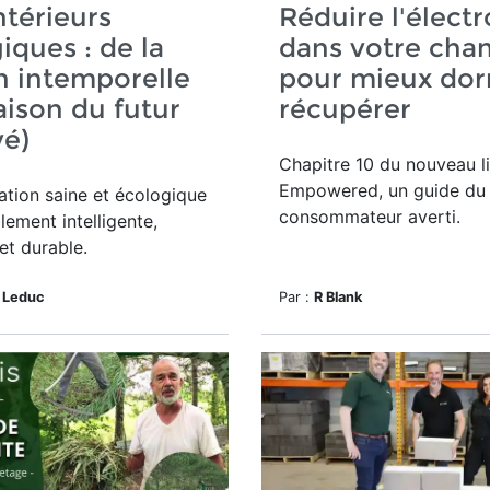
ntérieurs
Réduire l'élec
iques : de la
dans votre cha
n intemporelle
pour mieux dor
aison du futur
récupérer
vé)
Chapitre 10 du nouveau l
Empowered, un guide du
tion saine et écologique
consommateur averti.
lement intelligente,
et durable.
 Leduc
Par :
R Blank