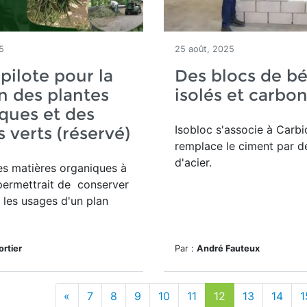
5
25 août, 2025
 pilote pour la
Des blocs de b
n des plantes
isolés et carbo
ques et des
Isobloc s'associe à Carbi
s verts (réservé)
remplace le ciment par d
d'acier.
les matières organiques à
permettrait de conserver
 les usages d'un plan
ortier
Par :
André Fauteux
«
7
8
9
10
11
12
13
14
1