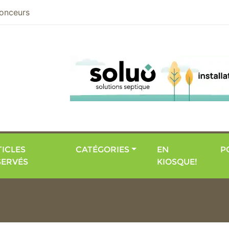
nier
onceurs
ICLES
CATÉGORIES
EN
P
SERVÉS
KIOSQUE!