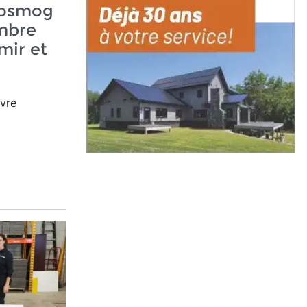
trosmog
mbre
mir et
ivre