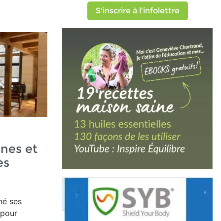
S'inscrire à l'infolettre
nes et
es
né ses
 pour