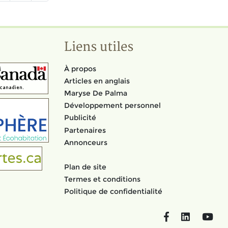
Liens utiles
À propos
Articles en anglais
Maryse De Palma
Développement personnel
Publicité
Partenaires
Annonceurs
Plan de site
Termes et conditions
Politique de confidentialité
Facebook
LinkedIn
You