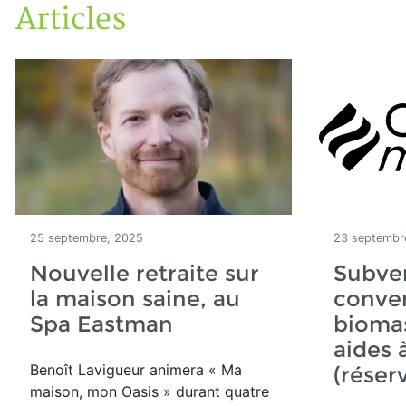
Articles
Accueil
Articles
25 septembre, 2025
23 septembr
Nouvelle retraite sur
Subven
la maison saine, au
conver
Spa Eastman
biomas
aides 
Benoît Lavigueur animera
« Ma
(réser
maison, mon Oasis » durant quatre