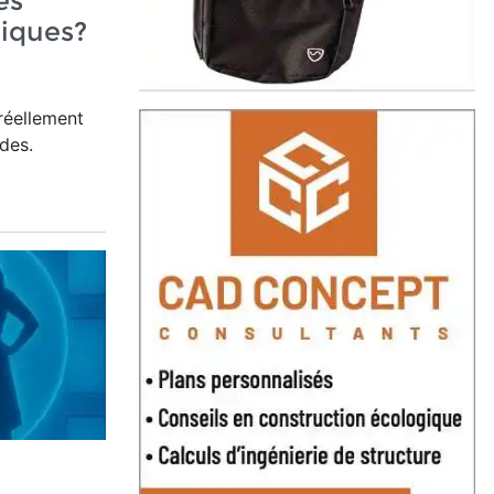
es
riques?
 réellement
des.