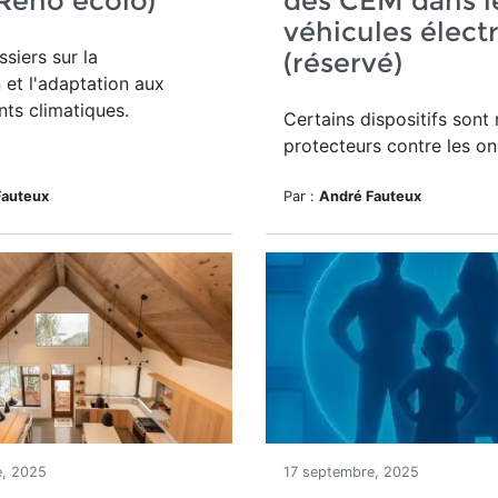
Réno écolo)
des CEM dans l
véhicules élect
siers sur la
(réservé)
 et l'adaptation aux
ts climatiques.
Certains dispositifs sont
protecteurs contre les on
Fauteux
Par :
André Fauteux
e, 2025
17 septembre, 2025