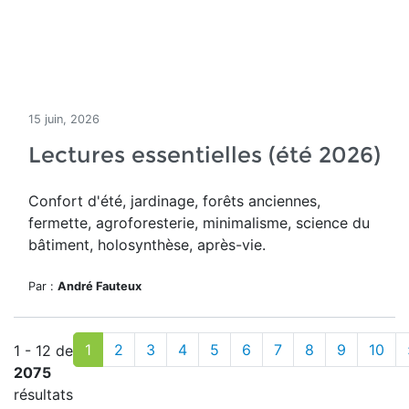
15 juin, 2026
Lectures essentielles (été 2026)
Confort d'été, jardinage, forêts anciennes,
fermette, agroforesterie, minimalisme, science du
bâtiment, holosynthèse, après-vie.
Par :
André Fauteux
1
2
3
4
5
6
7
8
9
10
1 - 12 de
2075
résultats