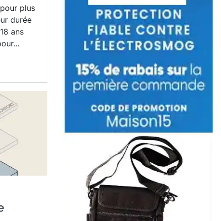
 pour plus
eur durée
 18 ans
our...
e