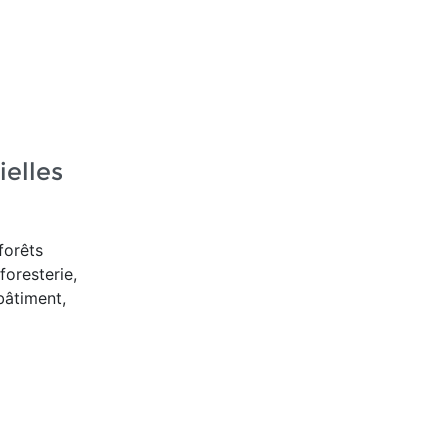
ielles
forêts
foresterie,
bâtiment,