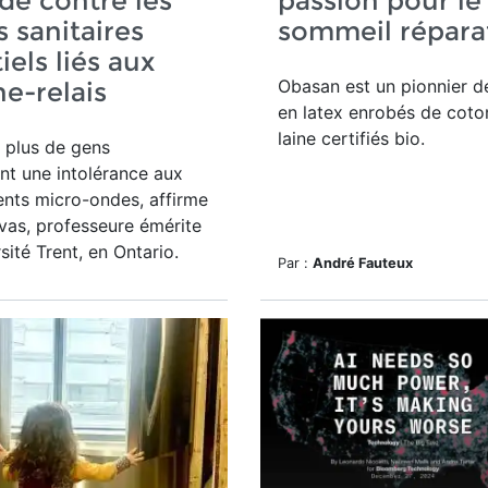
de contre les
passion pour le
s sanitaires
sommeil répara
iels liés aux
Obasan est un pionnier d
e-relais
en latex enrobés de coto
laine certifiés bio.
 plus de gens
t une intolérance aux
nts micro-ondes, affirme
vas,
professeure émérite
sité Trent, en Ontario.
Par :
André Fauteux