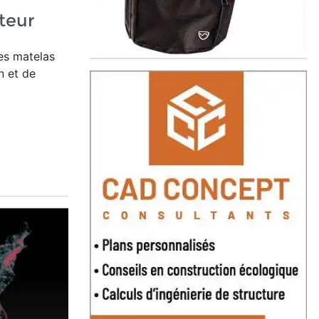
teur
es matelas
n et de