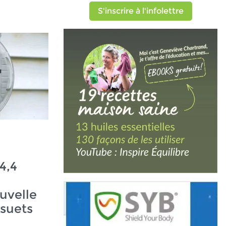
S'inscrire à l'infolettre
4,4
uvelle
ésuets