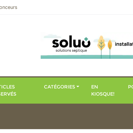
nier
onceurs
ICLES
CATÉGORIES
EN
P
SERVÉS
KIOSQUE!