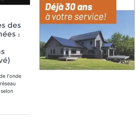
s des
ées :
os
vé)
de l'onde
 réseau
 selon