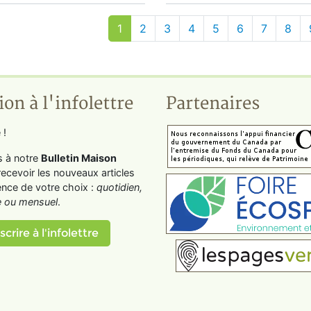
1
2
3
4
5
6
7
8
ion à l'infolettre
Partenaires
 !
s à notre
Bulletin Maison
recevoir les nouveaux articles
ence de votre choix :
quotidien,
 ou mensuel
.
scrire à l'infolettre