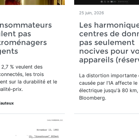
25 juin, 2026
onsommateurs
Les harmonique
lent pas
centres de donn
ctroménagers
pas seulement
igents
nocives pour v
appareils (réser
 2,7 % veulent des
connectés, les trois
La distortion importante 
nt sur la durabilité et le
causée par l'IA affecte le
alité-prix.
électrique jusqu'à 80 km,
Bloomberg.
Fauteux