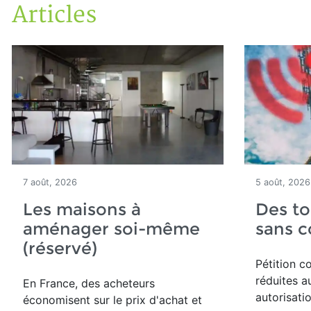
Articles
Accueil
Articles
7 août, 2026
5 août, 2026
Les maisons à
Des to
aménager soi-même
sans 
(réservé)
Pétition co
réduites a
En France, des acheteurs
autorisati
économisent sur le prix d'achat et