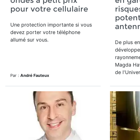
ondes à petit prix
en gar
pour votre cellulaire
risque
potent
Une protection importante si vous
antenn
devez porter votre téléphone
allumé sur vous.
De plus en
développen
rayonneme
Magda Ha
de l'Univer
Par :
André Fauteux