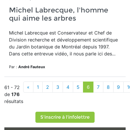
Michel Labrecque, l'homme
qui aime les arbres
Michel Labrecque est Conservateur et Chef de
Division recherche et développement scientifique
du Jardin botanique de Montréal depuis 1997.
Dans cette entrevue vidéo, il nous parle ici des...
Par :
André Fauteux
«
1
2
3
4
5
6
7
8
9
1
61 - 72
de
176
résultats
S'inscrire à l'infolettre