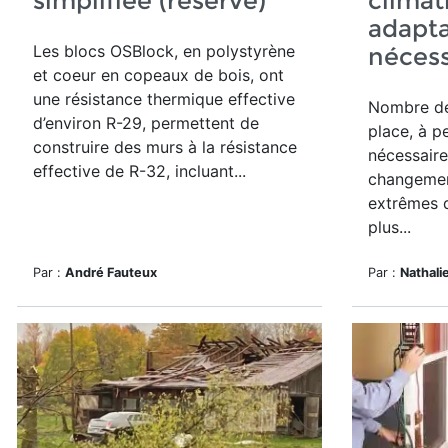
simplifiée (réservé)
climat
adapta
Les blocs OSBlock, en polystyrène
nécess
et coeur en copeaux de bois,
ont
une résistance thermique effective
Nombre de
d’environ R-29, permettent de
place, à p
construire des murs à la résistance
nécessaire
effective de R-32, incluant...
changemen
extrêmes q
plus...
Par :
André Fauteux
Par :
Nathali