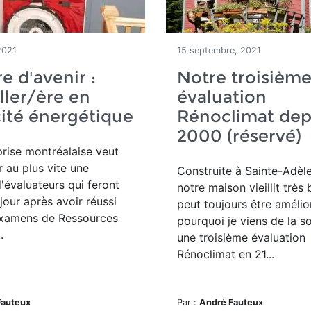
2021
15 septembre, 2021
re d'avenir :
Notre troisièm
ller/ère en
évaluation
cité énergétique
Rénoclimat dep
2000 (réservé)
rise montréalaise veut
au plus vite une
Construite à Sainte-Adèle
d'évaluateurs qui feront
notre maison vieillit très
jour après avoir réussi
peut toujours être amélio
examens de Ressources
pourquoi je viens de la s
.
une troisième évaluation
Rénoclimat en 21...
Fauteux
Par :
André Fauteux