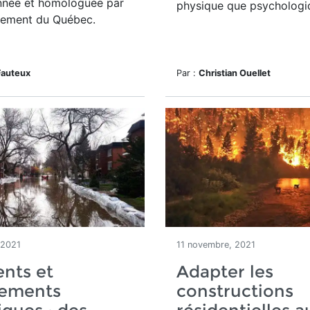
nnée et homologuée par
physique que psychologi
nement du Québec.
Fauteux
Par :
Christian Ouellet
 2021
11 novembre, 2021
nts et
Adapter les
ements
constructions