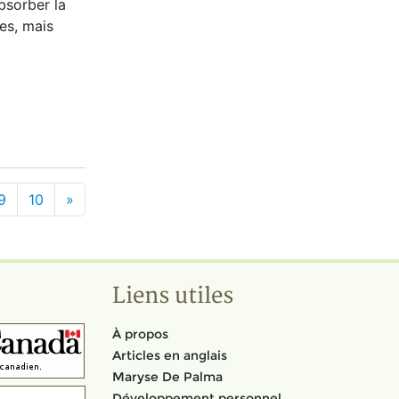
bsorber la
ges, mais
9
10
»
Liens utiles
À propos
Articles en anglais
Maryse De Palma
Développement personnel