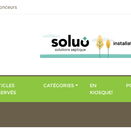
nier
onceurs
ICLES
CATÉGORIES
EN
P
SERVÉS
KIOSQUE!