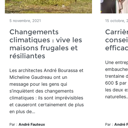
5 novembre, 2021
15 octobre, 
Changements
Carriè
climatiques : vive les
consei
maisons frugales et
effica
résiliantes
Une entrep
embaucher 
Les architectes
André Bourassa et
trentaine 
Micheline Gaudreau ont un
600 $ par 
message pour les gens qui
les deux 
s’inquiètent des changements
naturelles..
climatiques : ils sont imprévisibles
et causeront certainement de plus
en plus de...
Par :
André Fauteux
Par :
André 