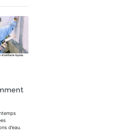
omment
rintemps
ées
ions d’eau.