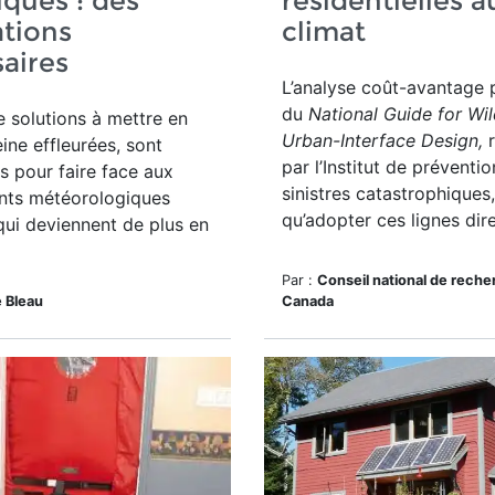
iques : des
résidentielles a
tions
climat
aires
L’analyse coût-avantage
du
National Guide for Wi
 solutions à mettre en
Urban-Interface Design
,
r
eine effleurées, sont
par l’Institut de préventi
s pour faire face aux
sinistres catastrophiques
ts météorologiques
qu’adopter ces lignes dire
ui deviennent de plus en
Par :
Conseil national de rech
e Bleau
Canada