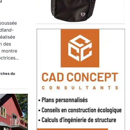
u
 poussée
ldland-
éalisée
on des
, montre
ctrices...
erches du