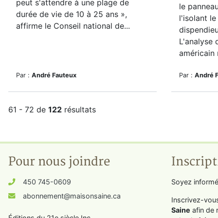
peut s'attendre à une plage de
le panneau
durée de vie de 10 à 25 ans »,
l'isolant le
affirme le Conseil national de...
dispendieu
L'analyse 
américain 
Par :
André Fauteux
Par :
André 
61 - 72 de
122
résultats
Pour nous joindre
Inscript
450 745-0609
Soyez informé
abonnement@maisonsaine.ca
Inscrivez-vou
Saine
afin de 
Éditions du 21e siècle Inc.