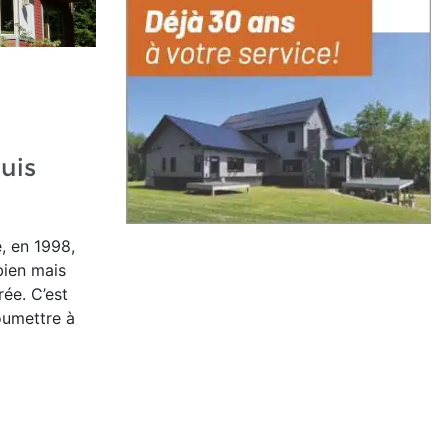
e
uis
, en 1998,
 bien mais
rée. C’est
oumettre à