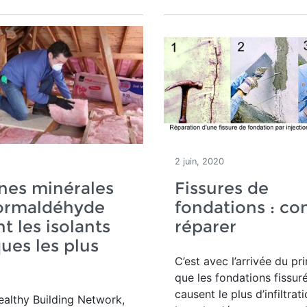
2 juin, 2020
ines minérales
Fissures de
formaldéhyde
fondations : c
nt les isolants
réparer
ques les plus
C’est avec l’arrivée du p
que les fondations fissur
causent le plus d’infiltrat
ealthy Building Network,