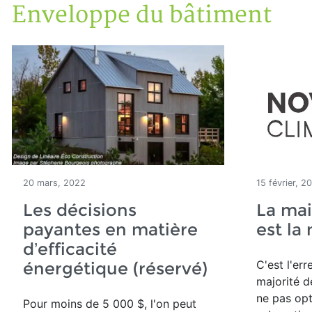
Enveloppe du bâtiment
Accueil
Articles
Enveloppe du bâtiment
20 mars, 2022
15 février, 2
Les décisions
La ma
payantes en matière
est la
d’efficacité
C'est l'er
énergétique (réservé)
majorité d
ne pas op
Pour moins de 5 000 $, l'on peut