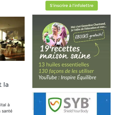
S'inscrire à l'infolettre
 la
ital à
a santé