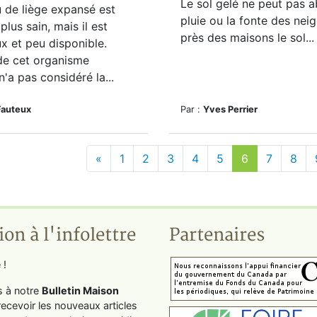
Le sol gelé ne peut pas a
 de liège expansé est
pluie ou la fonte des nei
 plus sain, mais il est
près des maisons le sol...
x et peu disponible.
de cet organisme
n'a pas considéré la...
Fauteux
Par :
Yves Perrier
«
1
2
3
4
5
6
7
8
ion à l'infolettre
Partenaires
 !
s à notre
Bulletin Maison
recevoir les nouveaux articles