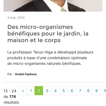
3 mai, 2024
Des micro-organismes
bénéfiques pour le jardin, la
maison et le corps
Le professeur Teruo Higa a développé plusieurs
produits à base d'
une combinaison optimale
de micro-organismes naturels bénifiques.
Par :
André Fauteux
«
1
2
3
4
5
6
7
8
9
1
13 - 24
de
176
résultats