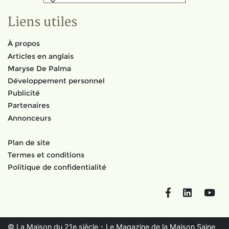
Liens utiles
À propos
Articles en anglais
Maryse De Palma
Développement personnel
Publicité
Partenaires
Annonceurs
Plan de site
Termes et conditions
Politique de confidentialité
Facebook
LinkedIn
You
© La Maison du 21e siècle - Le Magazine de la Maison Saine