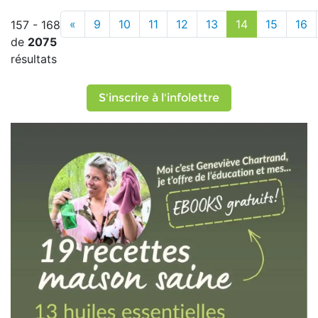
«
9
10
11
12
13
14
15
16
157 - 168
de
2075
résultats
S'inscrire à l'infolettre