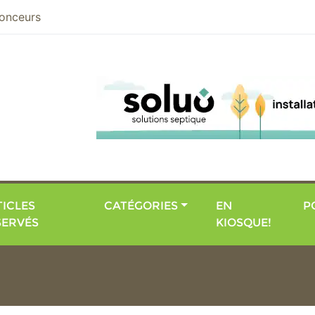
nier
onceurs
ICLES
CATÉGORIES
EN
P
SERVÉS
KIOSQUE!