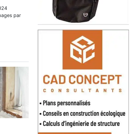
024
pages par