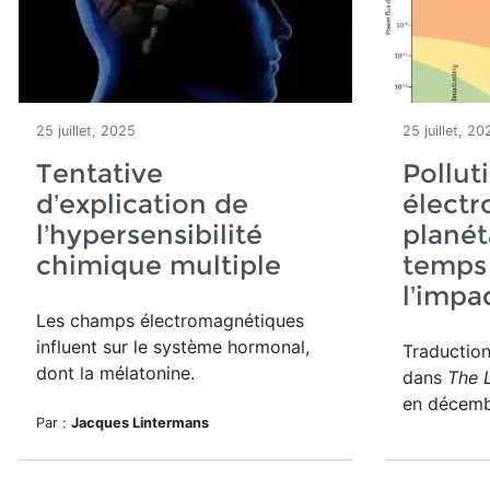
25 juillet, 2025
25 juillet, 20
Tentative
Pollut
d’explication de
élect
l’hypersensibilité
planéta
chimique multiple
temps 
l’impa
Les champs électromagnétiques
influent sur le système hormonal,
Traductio
dont la mélatonine.
dans
The 
en décemb
Par :
Jacques Lintermans