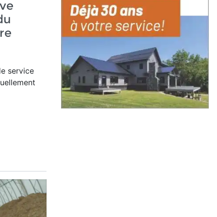
ave
du
re
e service
nuellement