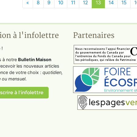
«
8
9
10
11
12
13
14
15
1
ion à l'infolettre
Partenaires
 !
s à notre
Bulletin Maison
recevoir les nouveaux articles
ence de votre choix :
quotidien,
 ou mensuel
.
scrire à l'infolettre