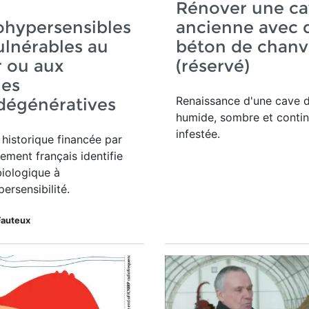
Rénover une c
ohypersensibles
ancienne avec 
ulnérables au
béton de chanv
 ou aux
(réservé)
ies
Renaissance d'une
cave d
dégénératives
humide, sombre et conti
infestée.
historique financée par
ement français identifie
iologique à
persensibilité.
Fauteux