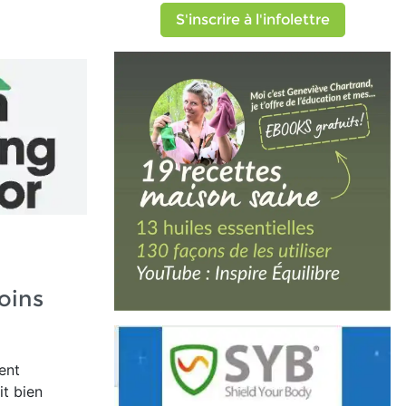
S'inscrire à l'infolettre
oins
ent
it bien