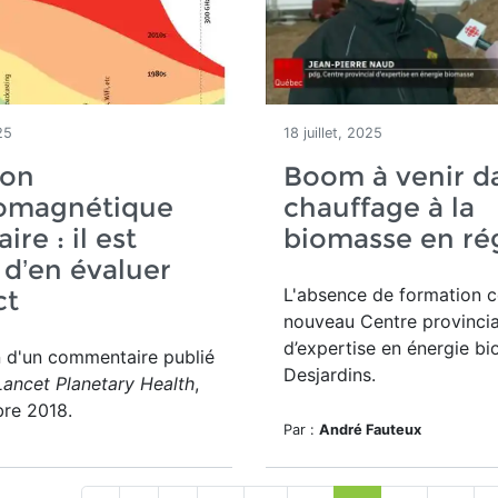
25
18 juillet, 2025
ion
Boom à venir da
romagnétique
chauffage à la
ire : il est
biomasse en ré
d’en évaluer
L'absence de formation 
ct
nouveau
Centre provincia
d’expertise en énergie b
n d'un commentaire publié
Desjardins.
Lancet Planetary Health
,
re 2018.
Par :
André Fauteux