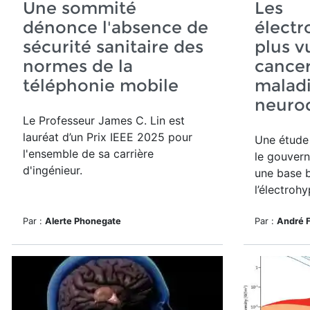
Une sommité
Les
dénonce l'absence de
électr
sécurité sanitaire des
plus v
normes de la
cancer
téléphonie mobile
malad
neuro
Le Professeur James C. Lin
est
lauréat d’un
Prix IEEE 2025 pour
Une étude 
l'ensemble de sa carrière
le gouvern
d'ingénieur.
une base b
l’électrohy
Par :
Alerte Phonegate
Par :
André 