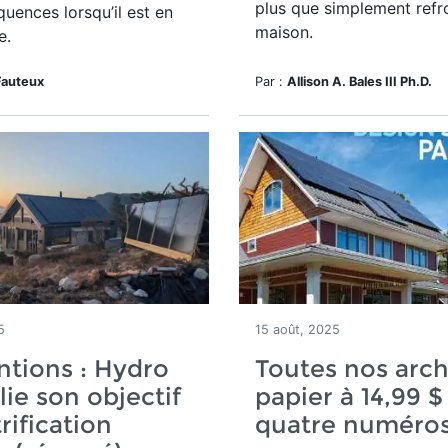
plus que simplement refro
quences lorsqu’il est en
maison.
e.
Fauteux
Par :
Allison A. Bales III Ph.D.
5
15 août, 2025
tions : Hydro
Toutes nos arch
lie son objectif
papier à 14,99 $
rification
quatre numéros