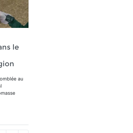
ns le
gion
comblée au
l
iomasse