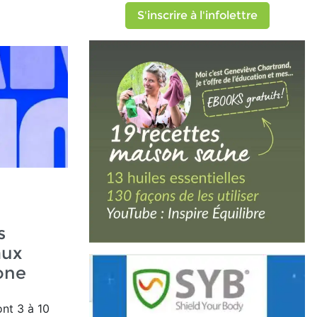
S'inscrire à l'infolettre
s
aux
one
ont 3 à 10