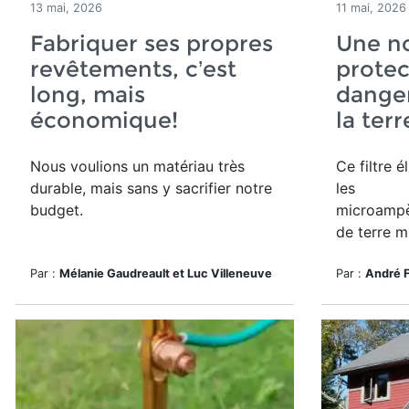
13 mai, 2026
11 mai, 2026
Fabriquer ses propres
Une n
revêtements, c’est
protec
long, mais
danger
économique!
la ter
Nous voulions un matériau très
Ce filtre é
durable, mais sans y sacrifier notre
les
budget.
microampè
de terre m
Par :
Mélanie Gaudreault et Luc Villeneuve
Par :
André 