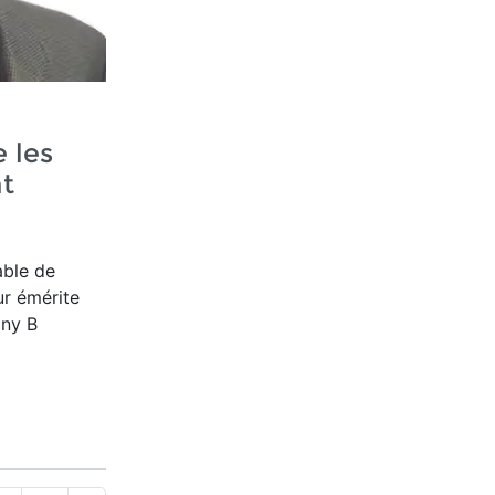
 les
nt
able de
ur émérite
ony B