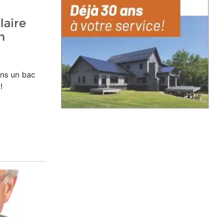
laire
h
ans un bac
!