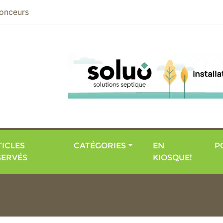
nier
onceurs
ICLES
CATÉGORIES
EN
P
SERVÉS
KIOSQUE!