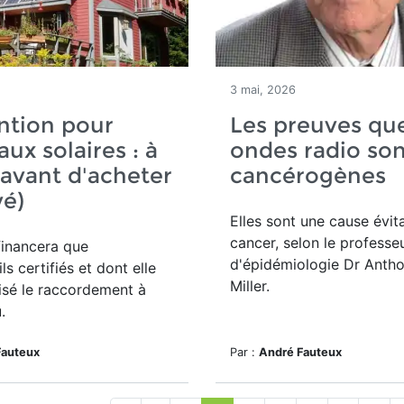
3 mai, 2026
ntion pour
Les preuves que
ux solaires : à
ondes radio so
 avant d'acheter
cancérogènes
vé)
Elles sont une cause évit
cancer, selon le professe
financera que
d'épidémiologie Dr Anth
ls certifiés et dont elle
Miller.
isé le raccordement à
.
Fauteux
Par :
André Fauteux