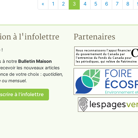
«
1
2
3
4
5
6
7
8
ion à l'infolettre
Partenaires
 !
s à notre
Bulletin Maison
recevoir les nouveaux articles
ence de votre choix :
quotidien,
 ou mensuel
.
scrire à l'infolettre