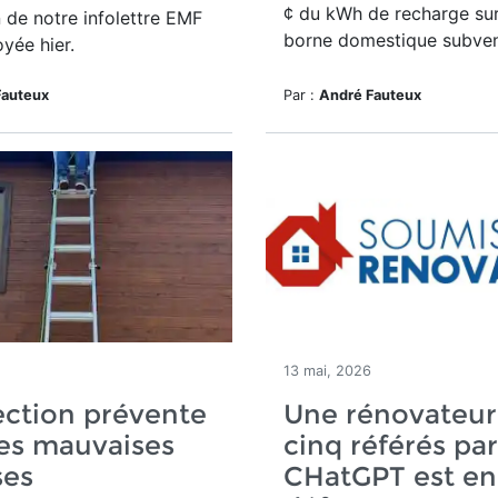
¢ du kWh de recharge sur
 de notre infolettre EMF
borne domestique subve
yée hier.
Fauteux
Par :
André Fauteux
13 mai, 2026
ection prévente
Une rénovateur
les mauvaises
cinq référés par
ses
CHatGPT est en