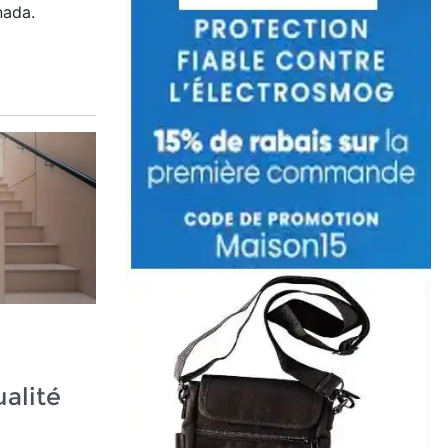
nada.
alité