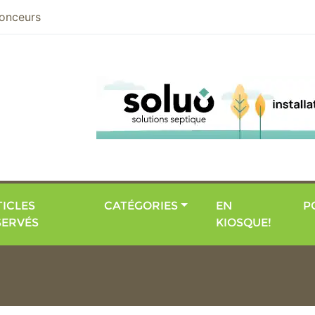
nier
onceurs
ICLES
CATÉGORIES
EN
P
SERVÉS
KIOSQUE!