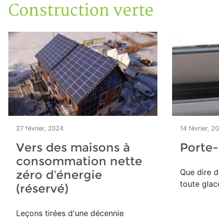
Construction verte
Accueil
Articles
Construction verte
27 février, 2024
14 février, 2
Vers des maisons à
Porte-
consommation nette
Que dire d
zéro d’énergie
toute glac
(réservé)
Leçons tirées d'une décennie