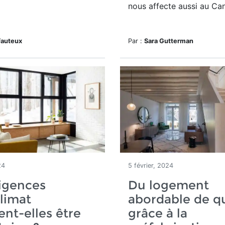
nous affecte aussi au Ca
Fauteux
Par :
Sara Gutterman
24
5 février, 2024
igences
Du logement
limat
abordable de qu
ent-elles être
grâce à la