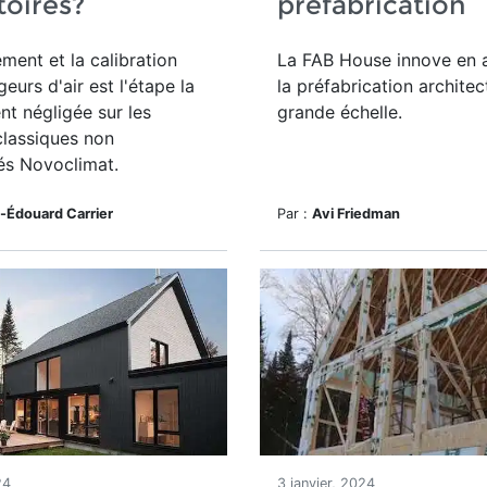
toires?
préfabrication
ment et la calibration
La FAB House innove en 
eurs d'air est l'étape la
la préfabrication architec
nt négligée sur les
grande échelle.
classiques non
s Novoclimat.
-Édouard Carrier
Par :
Avi Friedman
24
3 janvier, 2024