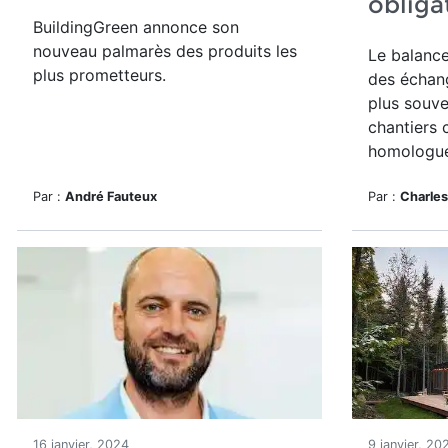
obliga
BuildingGreen annonce son
nouveau palmarès des produits les
Le balance
plus prometteurs.
des échang
plus souve
chantiers 
homologué
Par :
André Fauteux
Par :
Charles
16 janvier, 2024
9 janvier, 20