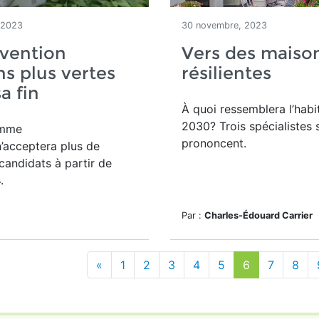
 2023
30 novembre, 2023
vention
Vers des maison
s plus vertes
résilientes
sa fin
À quoi ressemblera l’habi
2030? Trois spécialistes 
amme
prononcent.
’acceptera plus de
andidats à partir de
.
Par :
Charles-Édouard Carrier
«
1
2
3
4
5
6
7
8