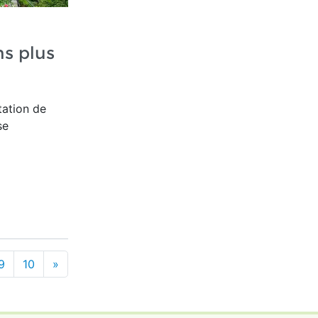
s plus
tation de
se
9
10
»