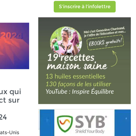
S'inscrire à l'infolettre
ux qui
ct sur
24
tats-Unis