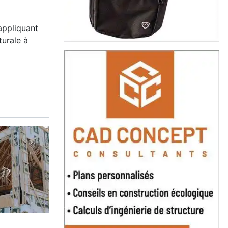
appliquant
turale à