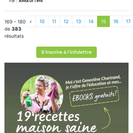
Par :
Anna Di Tirro
«
10
11
12
13
14
15
16
17
169 - 180
de
383
résultats
S'inscrire à l'infolettre