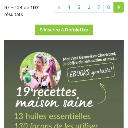
«
4
5
6
7
8
9
97 - 108 de
107
résultats
S'inscrire à l'infolettre