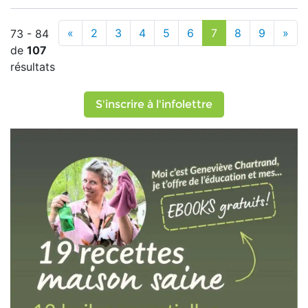
«
2
3
4
5
6
7
8
9
»
73 - 84
de
107
résultats
S'inscrire à l'infolettre