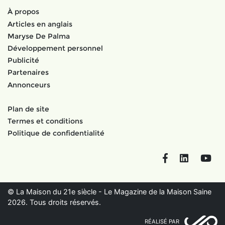
À propos
Articles en anglais
Maryse De Palma
Développement personnel
Publicité
Partenaires
Annonceurs
Plan de site
Termes et conditions
Politique de confidentialité
Facebook
LinkedIn
You
© La Maison du 21e siècle - Le Magazine de la Maison Saine
2026. Tous droits réservés.
RÉALISÉ PAR