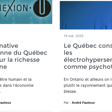
6
19 mai, 2026
rnative
Le Québec cons
enne du Québec
les
ur la richesse
électrohypersen
ne
comme psychot
'être humain et la
En Ontario et ailleurs on 
e dans l'économie
plutôt le rayonnement qui
.
blesse.
Fauteux
Par :
André Fauteux