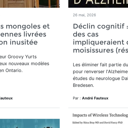
6
26 mai, 2026
es mongoles et
Déclin cognitif 
ennes livrées
des cas
on inusitée
impliqueraient 
moisissures (ré
eur Groovy Yurts
eux nouveaux modèles
Les éliminer fait partie d
en Ontario.
pour renverser l'Alzheimer
études du neurologue Da
Bredesen.
Fauteux
Par :
André Fauteux