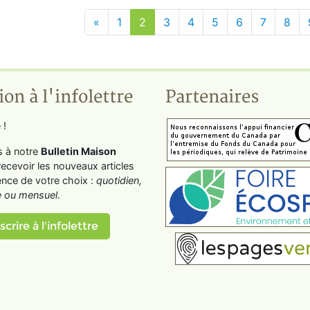
«
1
2
3
4
5
6
7
8
ion à l'infolettre
Partenaires
 !
s à notre
Bulletin Maison
recevoir les nouveaux articles
ence de votre choix :
quotidien,
 ou mensuel
.
scrire à l'infolettre