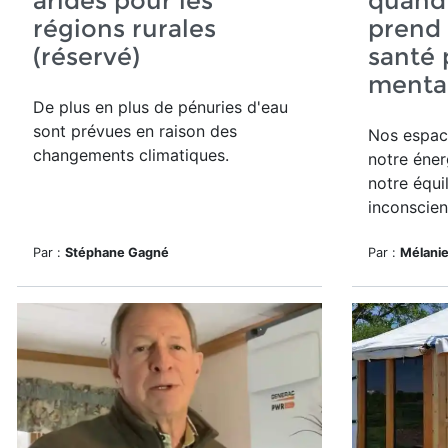
arides pour les
quand
régions rurales
prend 
(réservé)
santé 
mental
De plus en plus de pénuries d'eau
sont prévues en raison des
Nos espace
changements climatiques.
notre éner
notre équi
inconscien
Par :
Stéphane Gagné
Par :
Mélani