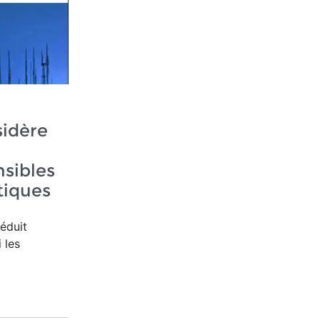
idère
sibles
iques
réduit
 les