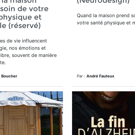
 la maison
(Neurodesign)
soin de votre
Quand la maison prend s
physique et
votre santé physique et 
e (réservé)
s de vie influencent
gie, nos émotions et
libre, souvent de manière
te.
e Boucher
Par :
André Fauteux