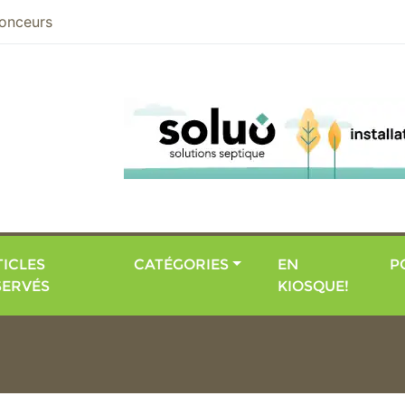
nier
onceurs
ICLES
CATÉGORIES
EN
P
SERVÉS
KIOSQUE!