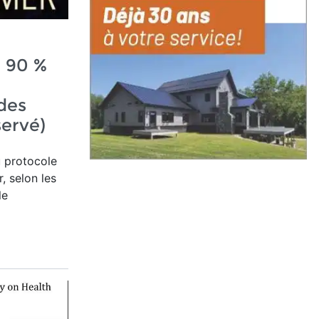
: 90 %
des
servé)
u protocole
, selon les
le