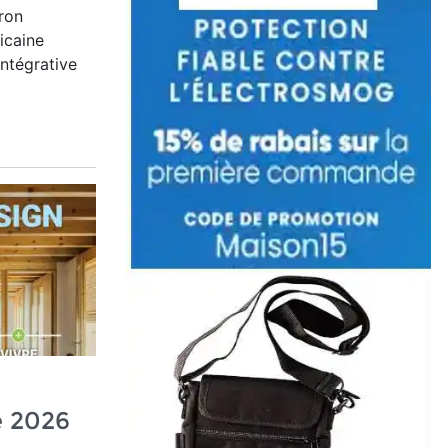
ron
icaine
ntégrative
é 2026