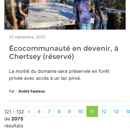
25 septembre, 2025
Écocommunauté en devenir, à
Chertsey (réservé)
La moitié du domaine
sera préservée en forêt
privée avec accès à un lac privé.
Par :
André Fauteux
«
6
7
8
9
10
11
12
13
1
121 - 132
de
2075
résultats