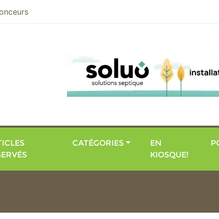
nier
onceurs
ICLES
CATÉGORIES
EN
P
SERVÉS
KIOSQUE!