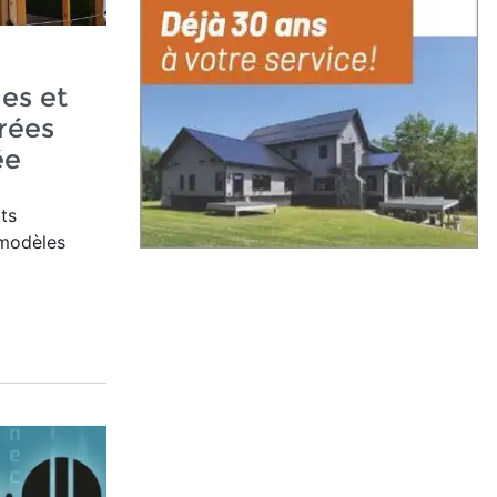
es et
rées
ée
ts
modèles