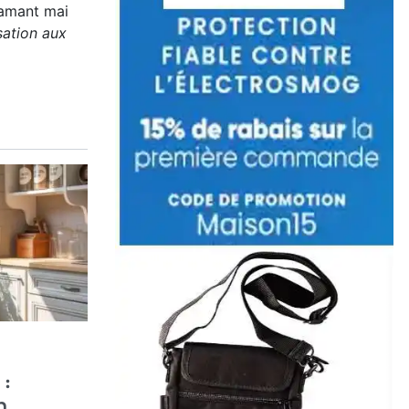
lamant mai
sation aux
:
n