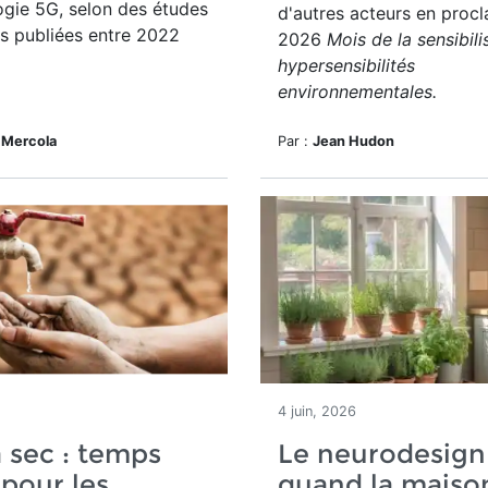
ogie 5G, selon des études
d'autres acteurs en proc
es publiées entre 2022
2026
Mois de la sensibili
hypersensibilités
environnementales.
 Mercola
Par :
Jean Hudon
4 juin, 2026
à sec : temps
Le neurodesign 
 pour les
quand la maiso