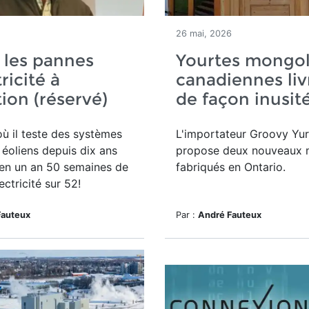
26 mai, 2026
, les pannes
Yourtes mongol
ricité à
canadiennes liv
tion (réservé)
de façon inusit
où il teste des systèmes
L'importateur Groovy Yur
t éoliens depuis dix ans
propose deux nouveaux 
 en un an 50 semaines de
fabriqués en Ontario.
ectricité sur 52!
Fauteux
Par :
André Fauteux