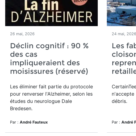
26 mai, 2026
24 mai, 202
Déclin cognitif : 90 %
Les fa
des cas
cloiso
impliqueraient des
repren
moisissures (réservé)
retail
Les éliminer fait partie du protocole
CertainTe
pour renverser l'Alzheimer, selon les
n'accepte 
études du neurologue Dale
débris.
Bredesen.
Par :
André Fauteux
Par :
André 