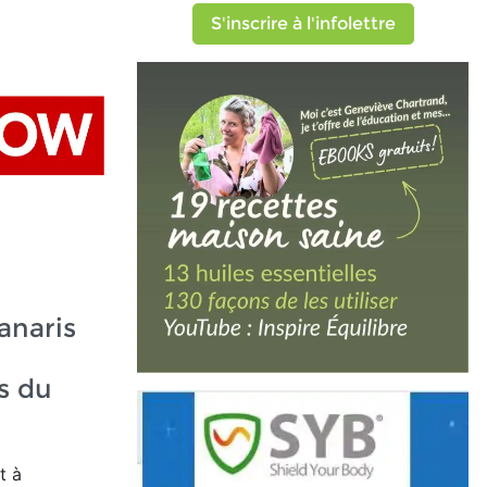
S'inscrire à l'infolettre
anaris
s du
t à