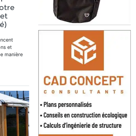
otre
et
é)
encent
ons et
de manière