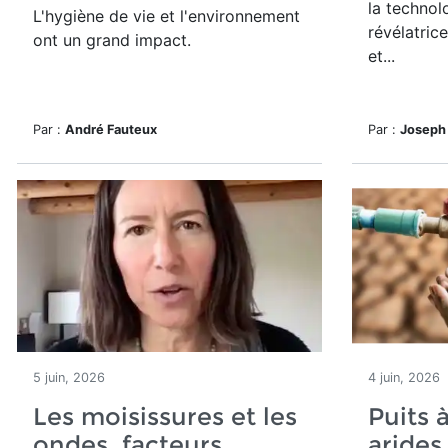
la technol
L'hygiène de vie et l'environnement
révélatric
ont un grand impact.
et...
Par :
André Fauteux
Par :
Joseph
5 juin, 2026
4 juin, 2026
Les moisissures et les
Puits 
ondes, facteurs
arides