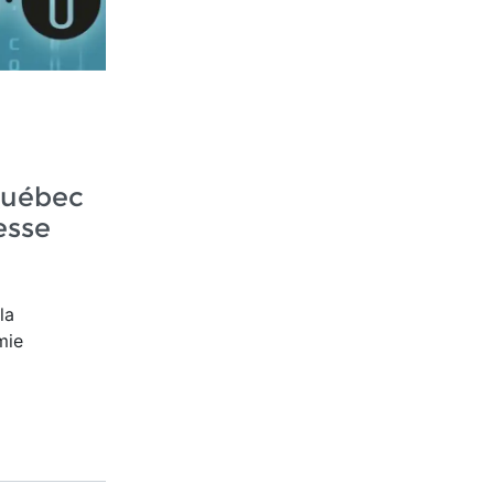
Québec
esse
la
mie