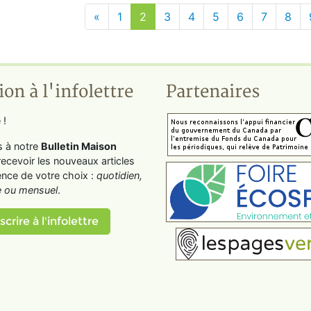
«
1
2
3
4
5
6
7
8
ion à l'infolettre
Partenaires
 !
s à notre
Bulletin Maison
recevoir les nouveaux articles
ence de votre choix :
quotidien,
 ou mensuel
.
scrire à l'infolettre