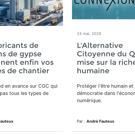
6
24 mai, 2026
bricants de
L'Alternative
ns de gypse
Citoyenne du 
nent enfin vos
mise sur la rich
les de chantier
humaine
ed en avance sur CGC qui
Protéger l'être humain et 
pas tous les types de
démocratie dans l'écono
numérique.
Fauteux
Par :
André Fauteux