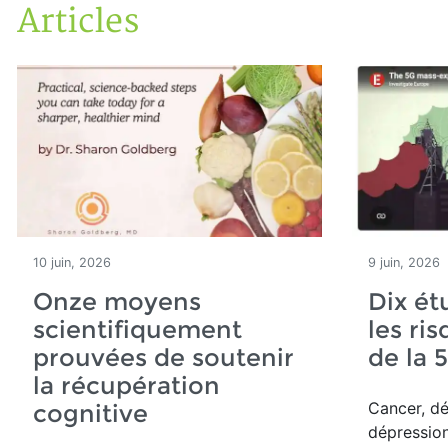
Articles
Accueil
Articles
10 juin, 2026
9 juin, 2026
Onze moyens
Dix ét
scientifiquement
les ri
prouvées de soutenir
de la 
la récupération
Cancer, dé
cognitive
dépression