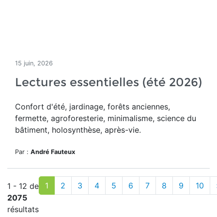
15 juin, 2026
Lectures essentielles (été 2026)
Confort d'été, jardinage, forêts anciennes,
fermette, agroforesterie, minimalisme, science du
bâtiment, holosynthèse, après-vie.
Par :
André Fauteux
1
2
3
4
5
6
7
8
9
10
1 - 12 de
2075
résultats