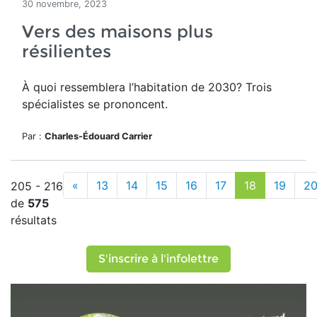
30 novembre, 2023
Vers des maisons plus
résilientes
À quoi ressemblera l’habitation de 2030? Trois
spécialistes se prononcent.
Par :
Charles-Édouard Carrier
«
13
14
15
16
17
18
19
2
205 - 216
de
575
résultats
S'inscrire à l'infolettre