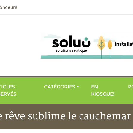
nier
onceurs
ICLES
CATÉGORIES
EN
P
SERVÉS
KIOSQUE!
e rêve sublime le cauchemar