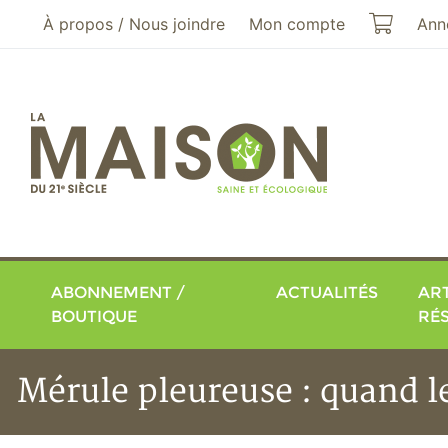
Aller au menu principal
Aller au contenu principal
Mon pa
À propos / Nous joindre
Mon compte
Ann
ABONNEMENT /
ACTUALITÉS
ART
BOUTIQUE
RÉ
Mérule pleureuse : quand l