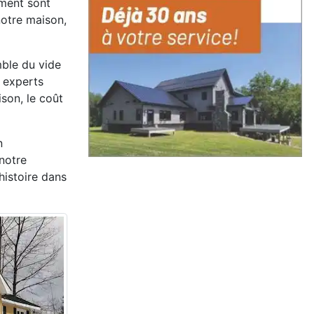
ement sont
notre maison,
mble du vide
 experts
son, le coût
n
notre
histoire dans