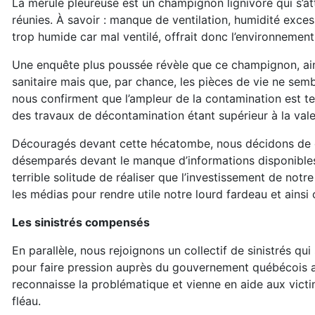
La mérule pleureuse est un champignon lignivore qui s’a
réunies. À savoir : manque de ventilation, humidité exces
trop humide car mal ventilé, offrait donc l’environnement
Une enquête plus poussée révèle que ce champignon, ains
sanitaire mais que, par chance, les pièces de vie ne s
nous confirment que l’ampleur de la contamination est te
des travaux de décontamination étant supérieur à la val
Découragés devant cette hécatombe, nous décidons de co
désemparés devant le manque d’informations disponibles 
terrible solitude de réaliser que l’investissement de not
les médias pour rendre utile notre lourd fardeau et ains
Les sinistrés compensés
En parallèle, nous rejoignons un collectif de sinistrés qui
pour faire pression auprès du gouvernement québécois af
reconnaisse la problématique et vienne en aide aux vict
fléau.