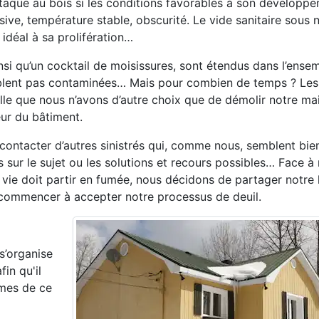
ttaque au bois si les conditions favorables à son développ
sive, température stable, obscurité. Le vide sanitaire sous 
 idéal à sa prolifération…
i qu’un cocktail de moisissures, sont étendus dans l’ense
emblent pas contaminées… Mais pour combien de temps ? Les
lle que nous n’avons d’autre choix que de démolir notre mai
eur du bâtiment.
ntacter d’autres sinistrés qui, comme nous, semblent bie
sur le sujet ou les solutions et recours possibles… Face à 
re vie doit partir en fumée, nous décidons de partager notre 
i commencer à accepter notre processus de deuil.
 s’organise
in qu'il
imes de ce