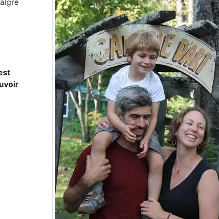
malgré
est
uvoir