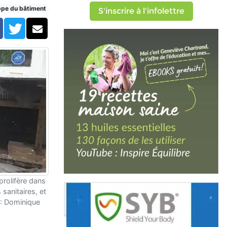
ppe du bâtiment
S'inscrire à l'infolettre
Facebook
Twitter
Courriel
rolifère dans
sanitaires, et
 : Dominique