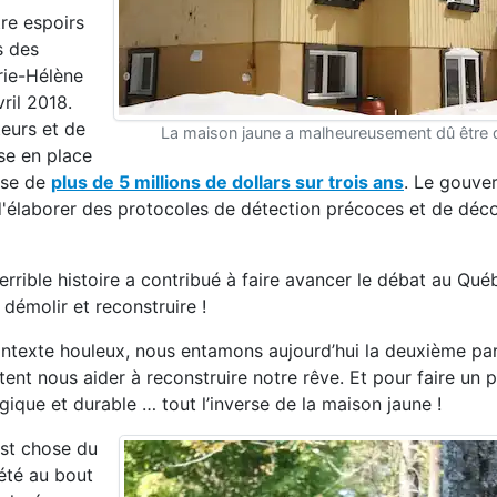
tre espoirs
s des
rie-Hélène
ril 2018.
eurs et de
La maison jaune a malheureusement dû être 
ise en place
use de
plus de 5 millions de dollars sur trois ans
. Le gouve
e d'élaborer des protocoles de détection précoces et de dé
rible histoire a contribué à faire avancer le débat au Qué
démolir et reconstruire !
contexte houleux, nous entamons aujourd’hui la deuxième par
nt nous aider à reconstruire notre rêve. Et pour faire un 
gique et durable … tout l’inverse de la maison jaune !
est chose du
 été au bout