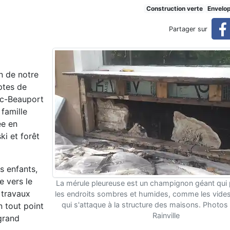
e rêve sublime le cauchemar
Construction verte
Envelo
Partager sur
ar
n de notre
ptes de
Lac-Beauport
 famille
ée en
i et forêt
s enfants,
e vers le
La mérule pleureuse est un champignon géant qui p
 travaux
les endroits sombres et humides, comme les vides 
qui s'attaque à la structure des maisons. Photos
 tout point
Rainville
grand