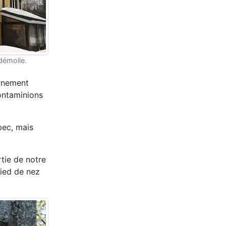
démolie.
rnement
contaminions
bec, mais
tie de notre
pied de nez