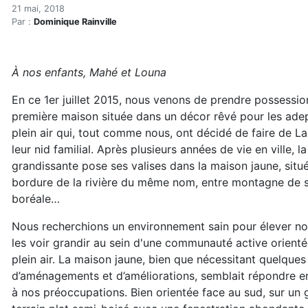
Mérule pleureuse : quand l
Accueil
21 mai, 2018
Par :
Dominique Rainville
Articles
Mérule pleureuse : quand le rêve sublime le cauchem
À nos enfants, Mahé et Louna
En ce 1er juillet 2015, nous venons de prendre possessio
première maison située dans un décor rêvé pour les ade
plein air qui, tout comme nous, ont décidé de faire de 
leur nid familial. Après plusieurs années de vie en ville, la
grandissante pose ses valises dans la maison jaune, situ
bordure de la rivière du même nom, entre montagne de sk
boréale…
Nous recherchions un environnement sain pour élever no
les voir grandir au sein d'une communauté active orienté
plein air. La maison jaune, bien que nécessitant quelques
d’aménagements et d’améliorations, semblait répondre en
à nos préoccupations. Bien orientée face au sud, sur un 