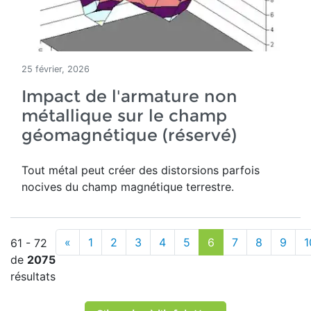
25 février, 2026
Impact de l'armature non
métallique sur le champ
géomagnétique (réservé)
Tout métal peut créer des distorsions parfois
nocives du champ magnétique terrestre
.
«
1
2
3
4
5
6
7
8
9
1
61 - 72
de
2075
résultats