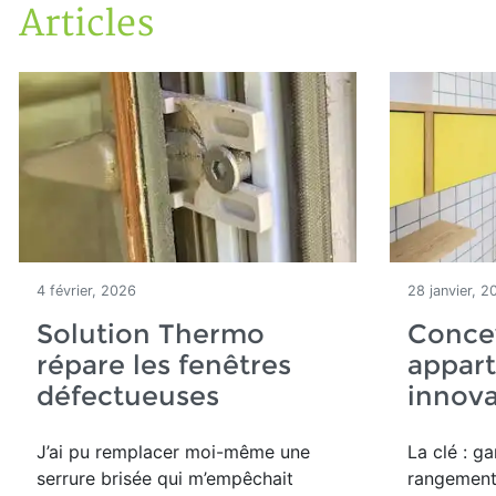
Articles
Accueil
Articles
4 février, 2026
28 janvier, 2
Solution Thermo
Concev
répare les fenêtres
appar
défectueuses
innov
J’ai pu remplacer moi-même une
La clé : g
serrure brisée qui m’empêchait
rangement 