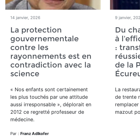
14 janvier, 2026
9 janvier, 20
La protection
Du cha
gouvernementale
à l’ef
contre les
: tran
rayonnements est en
réussi
contradiction avec la
de la 
science
Écureu
« Nos enfants sont certainement
La restaura
les plus touchés par une attitude
de trente 
aussi irresponsable », déplorait en
remplacer
2012 ce regretté professeur de
mazout pol
médecine.
Par :
Franz Adlkofer