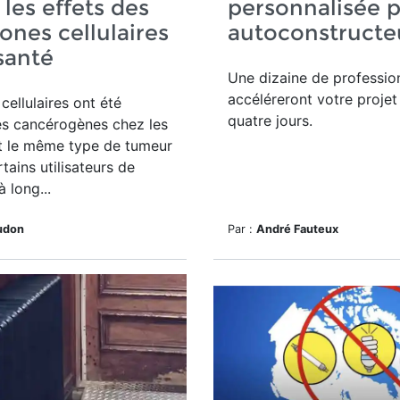
 les effets des
personnalisée 
ones cellulaires
autoconstruct
 santé
Une dizaine de professio
accéléreront votre proje
cellulaires ont été
quatre jours.
s cancérogènes chez les
t le même type de tumeur
tains utilisateurs de
 long...
udon
Par :
André Fauteux