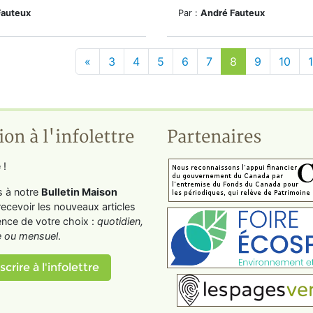
Fauteux
Par :
André Fauteux
«
3
4
5
6
7
8
9
10
1
ion à l'infolettre
Partenaires
 !
s à notre
Bulletin Maison
recevoir les nouveaux articles
ence de votre choix :
quotidien,
 ou mensuel
.
scrire à l'infolettre