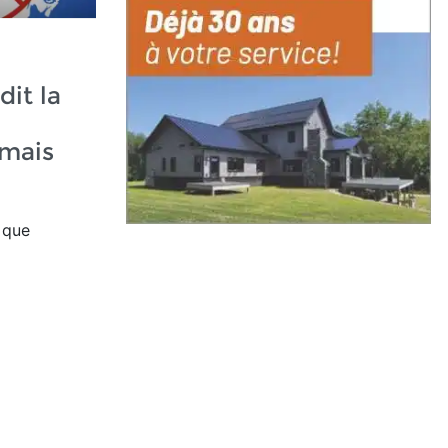
dit la
mais
 que