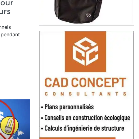
pour
eurs
nnels
t pendant