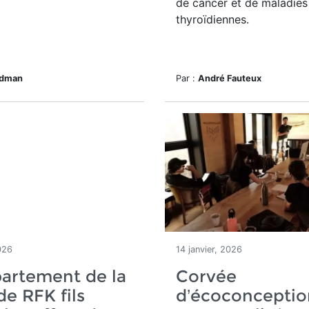
de cancer et de maladies
thyroïdiennes.
edman
Par :
André Fauteux
026
14 janvier, 2026
artement de la
Corvée
de RFK fils
d’écoconceptio