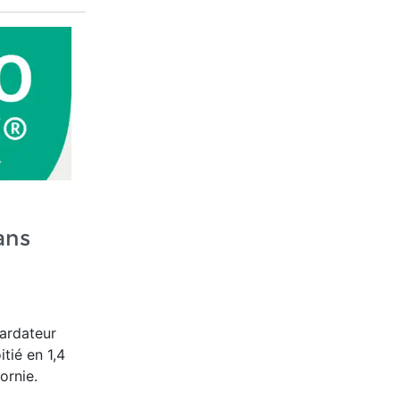
ans
tardateur
tié en 1,4
fornie.