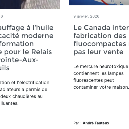
26
9 janvier, 2026
uffage à l’huile
Le Canada inter
ficacité moderne
fabrication des
sformation
fluocompactes 
e pour le Relais
pas leur vente
Pointe-Aux-
Le mercure neurotoxique
ils
contiennent les lampes
fluorescentes peut
tion et l'électrification
contaminer votre maison.
radiateurs a permis de
 deux chaudières au
luantes.
Par :
André Fauteux