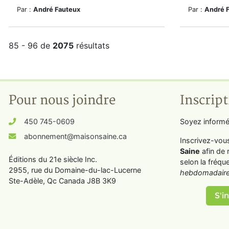
Par :
André Fauteux
Par :
André 
85 - 96 de
2075
résultats
Pour nous joindre
Inscript
450 745-0609
Soyez informé
abonnement@maisonsaine.ca
Inscrivez-vou
Saine
afin de 
Éditions du 21e siècle Inc.
selon la fréqu
2955, rue du Domaine-du-lac-Lucerne
hebdomadaire
Ste-Adèle, Qc Canada J8B 3K9
S'in