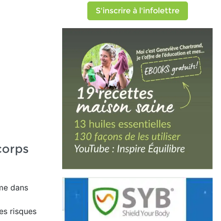
S'inscrire à l'infolettre
corps
mme dans
es risques