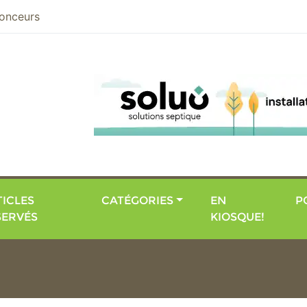
nier
onceurs
ICLES
CATÉGORIES
EN
P
SERVÉS
KIOSQUE!