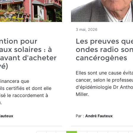
3 mai, 2026
ntion pour
Les preuves que
ux solaires : à
ondes radio so
 avant d'acheter
cancérogènes
vé)
Elles sont une cause évit
cancer, selon le professe
financera que
d'épidémiologie Dr Anth
ls certifiés et dont elle
Miller.
isé le raccordement à
.
Fauteux
Par :
André Fauteux