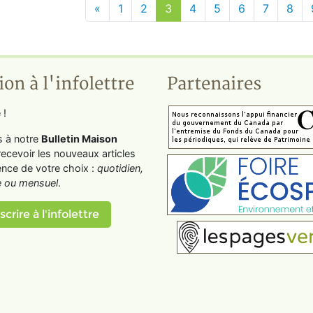
«
1
2
3
4
5
6
7
8
ion à l'infolettre
Partenaires
 !
s à notre
Bulletin Maison
recevoir les nouveaux articles
ence de votre choix :
quotidien,
 ou mensuel
.
scrire à l'infolettre