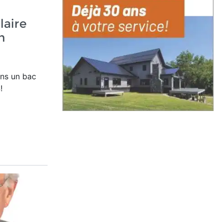
laire
h
ans un bac
!