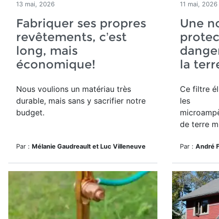
13 mai, 2026
11 mai, 2026
Fabriquer ses propres
Une n
revêtements, c’est
protec
long, mais
danger
économique!
la ter
Nous voulions un matériau très
Ce filtre é
durable, mais sans y sacrifier notre
les
budget.
microampè
de terre m
Par :
Mélanie Gaudreault et Luc Villeneuve
Par :
André 