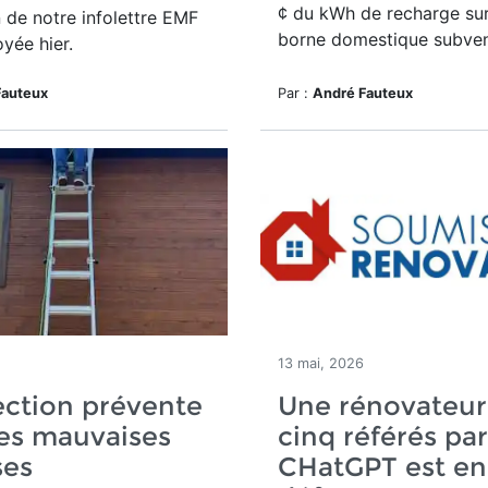
¢ du kWh de recharge sur
 de notre infolettre EMF
borne domestique subve
yée hier.
Fauteux
Par :
André Fauteux
13 mai, 2026
ection prévente
Une rénovateur
les mauvaises
cinq référés par
ses
CHatGPT est en