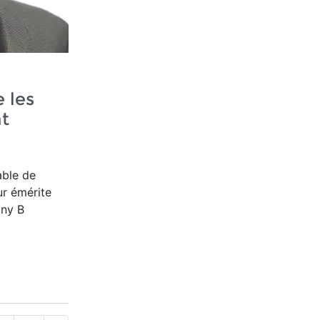
 les
nt
able de
ur émérite
ony B