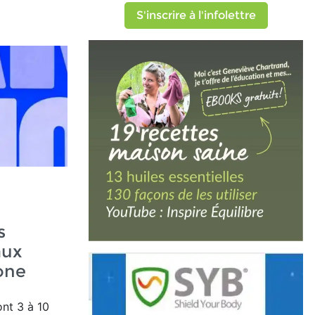
S'inscrire à l'infolettre
s
aux
one
ont 3 à 10