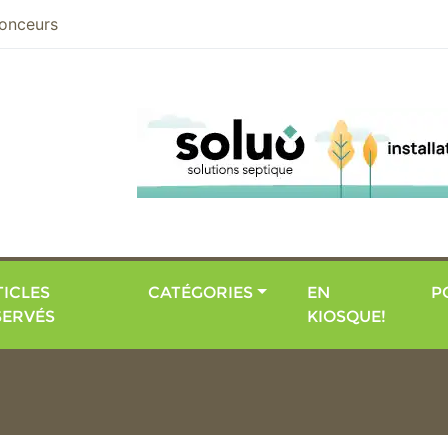
nier
onceurs
ICLES
CATÉGORIES
EN
P
SERVÉS
KIOSQUE!