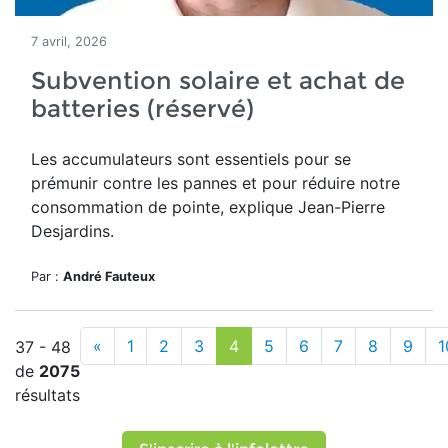
7 avril, 2026
Subvention solaire et achat de
batteries (réservé)
Les accumulateurs sont essentiels pour se
prémunir contre les pannes et pour réduire notre
consommation de pointe, explique Jean-Pierre
Desjardins.
Par :
André Fauteux
«
1
2
3
4
5
6
7
8
9
1
37 - 48
de
2075
résultats