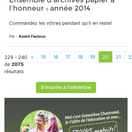
l'honneur : année 2014
Commandez les vôtres pendant qu'il en reste!
Par :
André Fauteux
«
15
16
17
18
19
20
21
2
229 - 240
de
2075
résultats
S'inscrire à l'infolettre