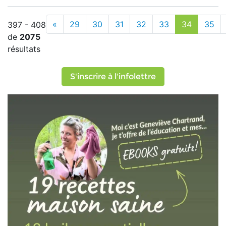
«
29
30
31
32
33
34
35
397 - 408
de
2075
résultats
S'inscrire à l'infolettre