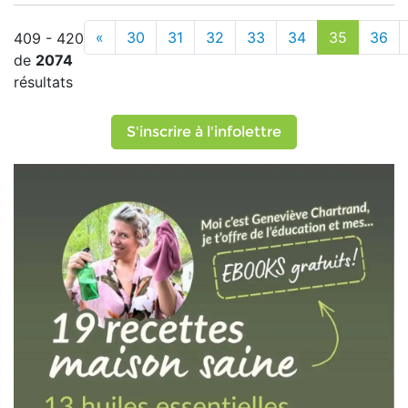
«
30
31
32
33
34
35
36
409 - 420
de
2074
résultats
S'inscrire à l'infolettre