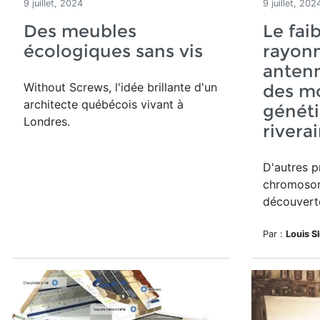
9 juillet, 2024
9 juillet, 202
Des meubles
Le fai
écologiques sans vis
rayon
antenn
Without Screws, l'idée brillante d'un
des mo
architecte québécois vivant à
généti
Londres.
rivera
D'autres p
chromosom
découvert
Par :
Louis S