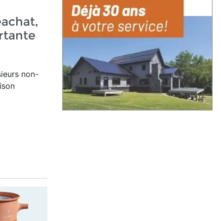
éachat,
rtante
n
sieurs non-
ison