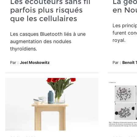
Les écouteurs sans fil
La géo
parfois plus risqués
en No
que les cellulaires
Les princi
furent con
Les casques Bluetooth liés à une
royal.
augmentation des nodules
thyroïdiens.
Par :
Joel Moskowitz
Par :
Benoît 