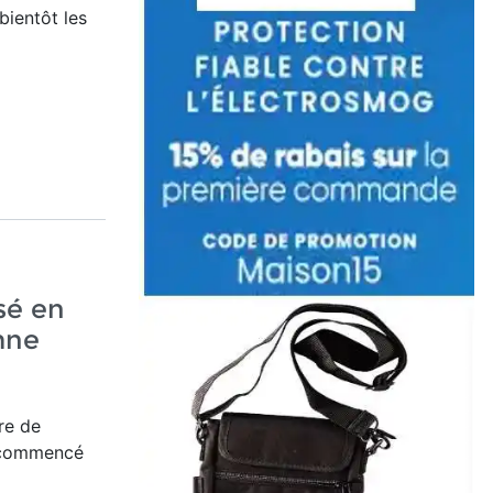
bientôt les
sé en
mne
re de
 commencé