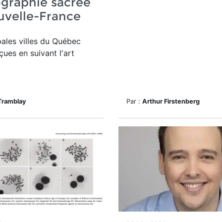
graphie sacrée
uvelle-France
pales villes du Québec
çues en suivant l'art
Tramblay
Par :
Arthur Firstenberg