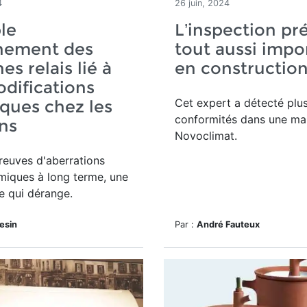
4
26 juin, 2024
ble
L’inspection pr
nement des
tout aussi impo
es relais lié à
en constructio
difications
Cet expert a détecté plu
ques chez les
conformités dans une ma
ins
Novoclimat.
reuves d'aberrations
iques à long terme, une
e qui dérange.
lesin
Par :
André Fauteux