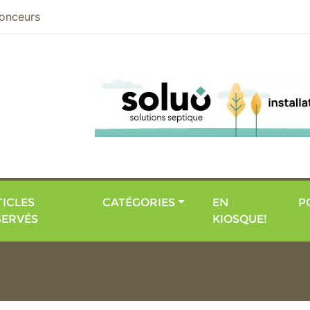
nier
onceurs
ICLES
CATÉGORIES
EN
P
SERVÉS
KIOSQUE!