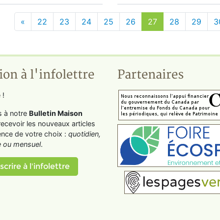
«
22
23
24
25
26
27
28
29
3
ion à l'infolettre
Partenaires
 !
s à notre
Bulletin Maison
recevoir les nouveaux articles
ence de votre choix :
quotidien,
 ou mensuel
.
scrire à l'infolettre