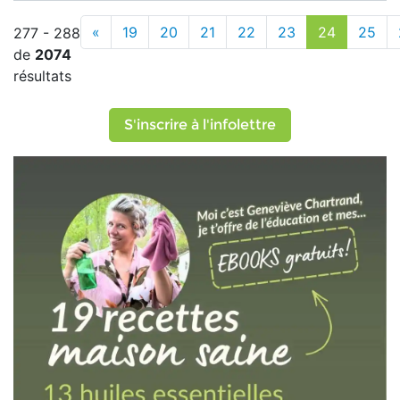
«
19
20
21
22
23
24
25
277 - 288
de
2074
résultats
S'inscrire à l'infolettre