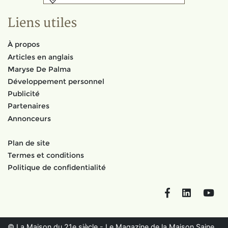
Liens utiles
À propos
Articles en anglais
Maryse De Palma
Développement personnel
Publicité
Partenaires
Annonceurs
Plan de site
Termes et conditions
Politique de confidentialité
Facebook
LinkedIn
You
© La Maison du 21e siècle - Le Magazine de la Maison Saine