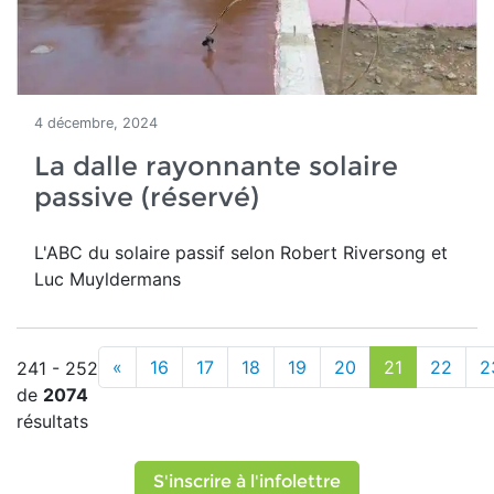
4 décembre, 2024
La dalle rayonnante solaire
passive (réservé)
L'ABC du solaire passif selon Robert Riversong et
Luc Muyldermans
«
16
17
18
19
20
21
22
2
241 - 252
de
2074
résultats
S'inscrire à l'infolettre