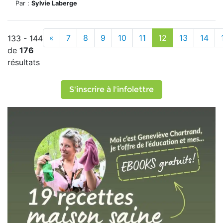
Par :
Sylvie Laberge
«
7
8
9
10
11
12
13
14
133 - 144
de
176
résultats
S'inscrire à l'infolettre