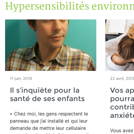
Hypersensibilités environ
Accueil
Articles
Maisons saines
Hypersensibilités environnementales
11 juin, 2019
22 avril, 201
Il s’inquiète pour la
Vos ap
santé de ses enfants
pourra
contri
« Chez moi, les gens respectent le
anxiét
panneau que j’ai installé et qui leur
demande de mettre leur cellulaire
Vous avez 