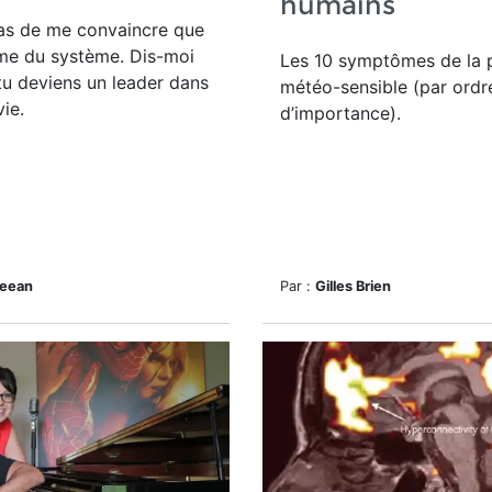
humains
pas de me convaincre que
ime du système. Dis-moi
Les 10 symptômes de la 
u deviens un leader dans
météo-sensible (par ordr
vie.
d’importance).
heean
Par :
Gilles Brien