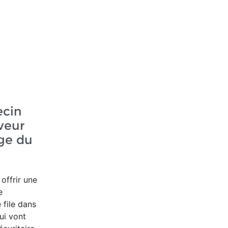
ecin
veur
age du
offrir une
e
file dans
ui vont