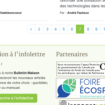
favoriser une utilisation s
des technologies dans les
 Vadeboncoeur
Par :
André Fauteux
«
2
3
4
5
6
7
8
9
ion à l'infolettre
Partenaires
 !
s à notre
Bulletin Maison
recevoir les nouveaux articles
ence de votre choix :
quotidien,
 ou mensuel
.
scrire à l'infolettre