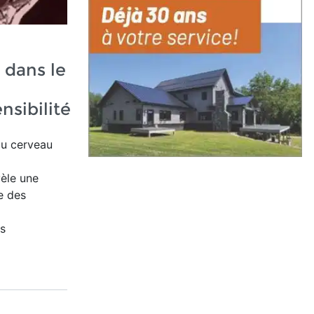
 dans le
nsibilité
du cerveau
vèle une
e des
ts