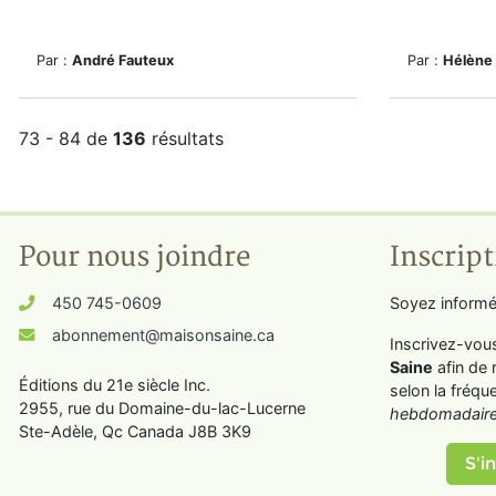
Par :
André Fauteux
Par :
Hélène
73 - 84 de
136
résultats
Pour nous joindre
Inscript
450 745-0609
Soyez informé
abonnement@maisonsaine.ca
Inscrivez-vou
Saine
afin de 
Éditions du 21e siècle Inc.
selon la fréqu
2955, rue du Domaine-du-lac-Lucerne
hebdomadaire
Ste-Adèle, Qc Canada J8B 3K9
S'in