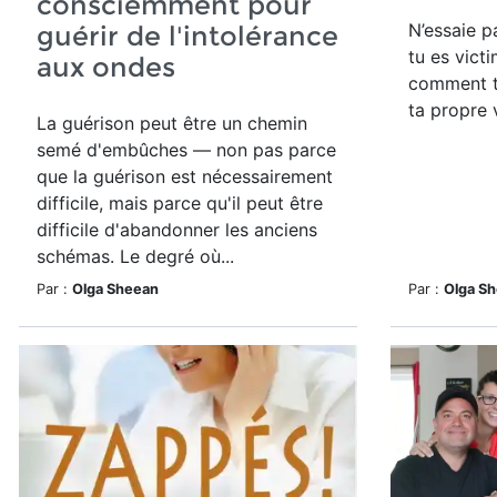
consciemment pour
N’essaie 
guérir de l'intolérance
tu es vict
aux ondes
comment t
ta propre 
La guérison peut être un chemin
semé d'embûches — non pas parce
que la guérison est nécessairement
difficile, mais parce qu'il peut être
difficile d'abandonner les anciens
schémas. Le degré où...
Par :
Olga Sheean
Par :
Olga S