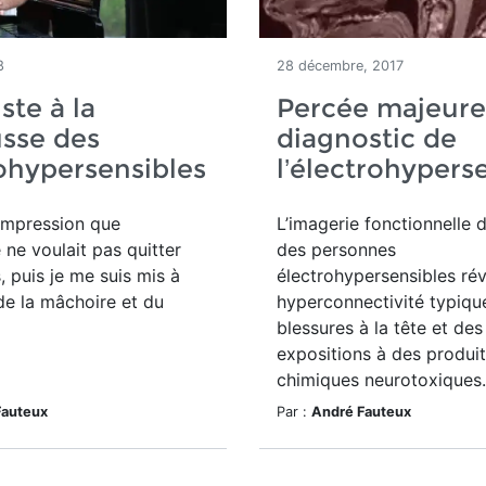
8
28 décembre, 2017
ste à la
Percée majeure
sse des
diagnostic de
ohypersensibles
l’électrohyperse
l’impression que
L’imagerie fonctionnelle 
té ne voulait pas quitter
des personnes
 puis je me suis mis à
électrohypersensibles ré
de la mâchoire et du
hyperconnectivité typiqu
blessures à la tête et des
expositions à des produi
chimiques neurotoxiques.
Fauteux
Par :
André Fauteux