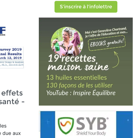
S'inscrire à l'infolettre
 effets
santé -
les
e due aux