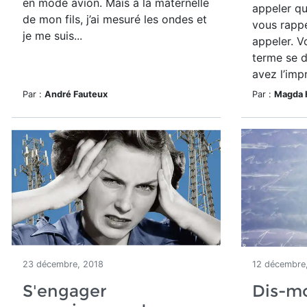
en mode avion. Mais à la maternelle
appeler qu
de mon fils, j’ai mesuré les ondes et
vous rappe
je me suis...
appeler. V
terme se d
avez l’impr
Par :
André Fauteux
Par :
Magda 
23 décembre, 2018
12 décembre
S'engager
Dis-mo