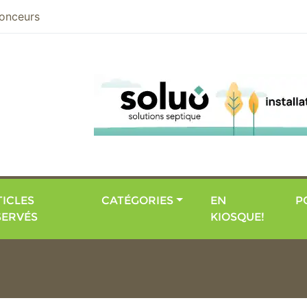
nier
onceurs
ICLES
CATÉGORIES
EN
P
SERVÉS
KIOSQUE!